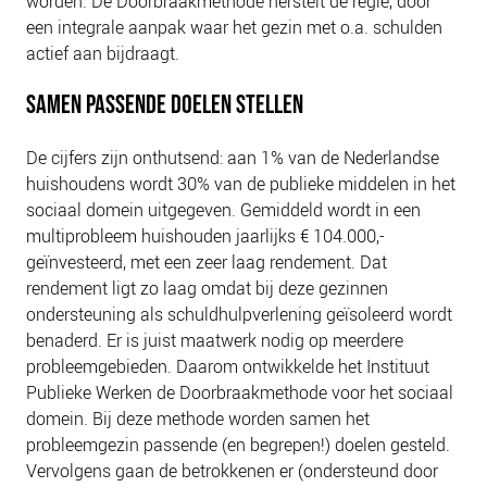
worden. De Doorbraakmethode herstelt de regie, door
NIEUWS
een integrale aanpak waar het gezin met o.a. schulden
BLOGS
actief aan bijdraagt.
SAMEN PASSENDE DOELEN STELLEN
De cijfers zijn onthutsend: aan 1% van de Nederlandse
huishoudens wordt 30% van de publieke middelen in het
sociaal domein uitgegeven. Gemiddeld wordt in een
multiprobleem huishouden jaarlijks € 104.000,-
geïnvesteerd, met een zeer laag rendement. Dat
rendement ligt zo laag omdat bij deze gezinnen
ondersteuning als schuldhulpverlening geïsoleerd wordt
benaderd. Er is juist maatwerk nodig op meerdere
probleemgebieden. Daarom ontwikkelde het Instituut
Publieke Werken de Doorbraakmethode voor het sociaal
domein. Bij deze methode worden samen het
probleemgezin passende (en begrepen!) doelen gesteld.
Vervolgens gaan de betrokkenen er (ondersteund door