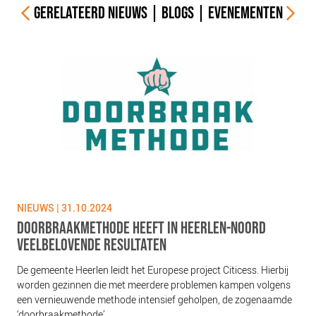
GERELATEERD
NIEUWS
|
BLOGS
|
EVENEMENTEN
NIEUWS | 31.10.2024
NIE
DOORBRAAKMETHODE HEEFT IN HEERLEN-NOORD
MA
VEELBELOVENDE RESULTATEN
Doo
De gemeente Heerlen leidt het Europese project Citicess. Hierbij
Lee
worden gezinnen die met meerdere problemen kampen volgens
een vernieuwende methode intensief geholpen, de zogenaamde
‘doorbraakmethode’.