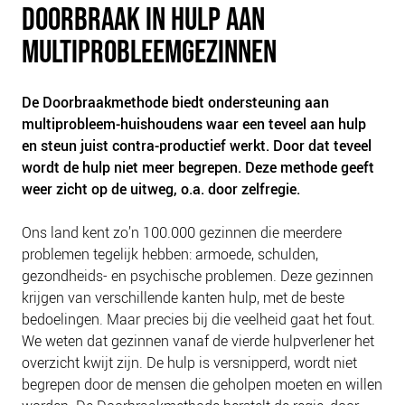
DOORBRAAK IN HULP AAN
PLINKR NAZORG
SOCIALDEBT
MULTIPROBLEEMGEZINNEN
DOORBRAAKMETHODE
COLLECTIEF SCHULDREGELEN
De Doorbraakmethode biedt ondersteuning aan
multiprobleem-huishoudens waar een teveel aan hulp
DE VOORZIENINGENWIJZER
en steun juist contra-productief werkt. Door dat teveel
NEDERLANDSE SCHULDHULPROUTE (NSR)
wordt de hulp niet meer begrepen. Deze methode geeft
weer zicht op de uitweg, o.a. door zelfregie.
OVER ONS
VISIE EN MISSIE
Ons land kent zo’n 100.000 gezinnen die meerdere
problemen tegelijk hebben: armoede, schulden,
HET TEAM
gezondheids- en psychische problemen. Deze gezinnen
ONZE PARTNERS
krijgen van verschillende kanten hulp, met de beste
VACATURES
bedoelingen. Maar precies bij die veelheid gaat het fout.
We weten dat gezinnen vanaf de vierde hulpverlener het
IN DE MEDIA
overzicht kwijt zijn. De hulp is versnipperd, wordt niet
OVER NCFG
begrepen door de mensen die geholpen moeten en willen