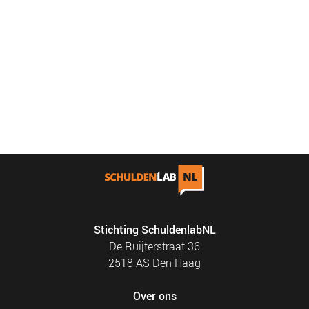
Stichting SchuldenlabNL
De Ruijterstraat 36
2518 AS Den Haag
Over ons