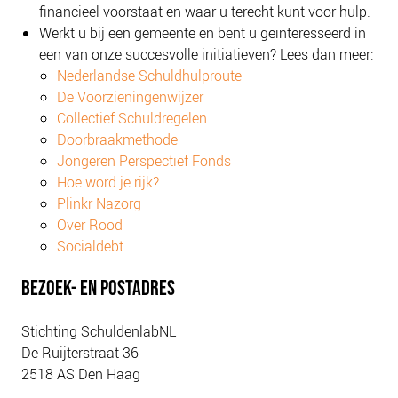
financieel voorstaat en waar u terecht kunt voor hulp.
PLINKR NAZORG
Werkt u bij een gemeente en bent u geïnteresseerd in
SOCIALDEBT
een van onze succesvolle initiatieven? Lees dan meer:
DOORBRAAKMETHODE
Nederlandse Schuldhulproute
De Voorzieningenwijzer
COLLECTIEF SCHULDREGELEN
Collectief Schuldregelen
DE VOORZIENINGENWIJZER
Doorbraakmethode
NEDERLANDSE SCHULDHULPROUTE (NSR)
Jongeren Perspectief Fonds
Hoe word je rijk?
OVER ONS
Plinkr Nazorg
Over Rood
VISIE EN MISSIE
Socialdebt
HET TEAM
ONZE PARTNERS
BEZOEK- EN POSTADRES
VACATURES
Stichting SchuldenlabNL
IN DE MEDIA
De Ruijterstraat 36
OVER NCFG
2518 AS Den Haag