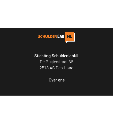
Stichting SchuldenlabNL
De Ruijterstraat 36
2518 AS Den Haag
Over ons
FOOTER
PRIVACY EN COOKIES
MENU
SITEMAP