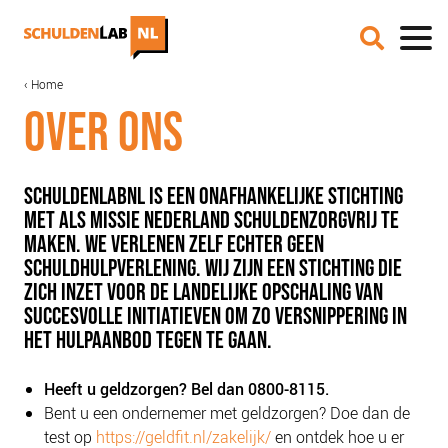
Overslaan
en
naar
de
MAIN
KRUIMELPAD
Home
IN DE MEDIA
inhoud
NAVIGATION
OVER ONS
gaan
ONZE AANPAK
COALITIEVORMING
FINANCIERING
SCHULDENLABNL IS EEN ONAFHANKELIJKE STICHTING
MET ALS MISSIE NEDERLAND SCHULDENZORGVRIJ TE
IMPACTMETING
MAKEN. WE VERLENEN ZELF ECHTER
GEEN
OPSCHALING
SCHULDHULPVERLENING. WIJ ZIJN EEN STICHTING DIE
ACCREDITATIE
ZICH INZET VOOR DE LANDELIJKE OPSCHALING VAN
SUCCESVOLLE INITIATIEVEN OM ZO VERSNIPPERING IN
SCHULDHULPMETHODEN
HET HULPAANBOD TEGEN TE GAAN.
HOE WORD JE RIJK?
Heeft u geldzorgen? Bel dan 0800-8115.
JONGEREN PERSPECTIEF FONDS
Bent u een ondernemer met geldzorgen? Doe dan de
OVER ROOD
test op
https://geldfit.nl/zakelijk/
en ontdek hoe u er