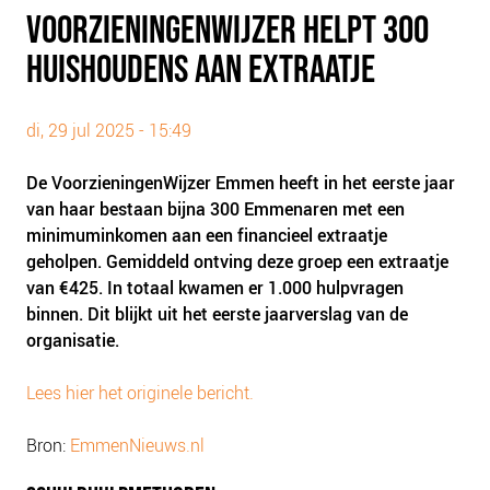
PLINKR NAZORG
VOORZIENINGENWIJZER HELPT 300
SOCIALDEBT
HUISHOUDENS AAN EXTRAATJE
DOORBRAAKMETHODE
COLLECTIEF SCHULDREGELEN
di, 29 jul 2025 - 15:49
DE VOORZIENINGENWIJZER
De VoorzieningenWijzer Emmen heeft in het eerste jaar
NEDERLANDSE SCHULDHULPROUTE (NSR)
van haar bestaan bijna 300 Emmenaren met een
minimuminkomen aan een financieel extraatje
OVER ONS
geholpen. Gemiddeld ontving deze groep een extraatje
VISIE EN MISSIE
van €425. In totaal kwamen er 1.000 hulpvragen
HET TEAM
binnen. Dit blijkt uit het eerste jaarverslag van de
organisatie.
ONZE PARTNERS
VACATURES
Lees hier het originele bericht.
IN DE MEDIA
Bron:
EmmenNieuws.nl
OVER NCFG