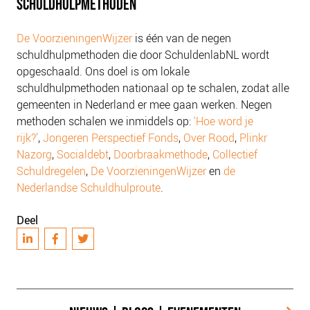
SCHULDHULPMETHODEN
NIEUWS
BLOGS
De VoorzieningenWijzer
is één van de negen
schuldhulpmethoden die door SchuldenlabNL wordt
opgeschaald. Ons doel is om lokale
schuldhulpmethoden nationaal op te schalen, zodat alle
gemeenten in Nederland er mee gaan werken. Negen
methoden schalen we inmiddels op:
‘Hoe word je
rijk?’
,
Jongeren Perspectief Fonds
,
Over Rood
,
Plinkr
Nazorg
,
Socialdebt
,
Doorbraakmethode
,
Collectief
Schuldregelen
,
De VoorzieningenWijzer
en
de
Nederlandse Schuldhulproute
.
Deel