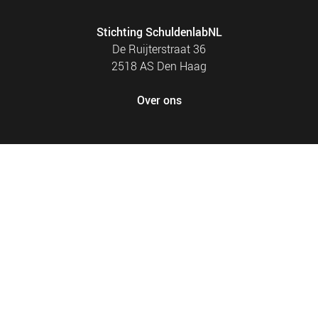
Stichting SchuldenlabNL
De Ruijterstraat 36
2518 AS Den Haag
Over ons
FOOTER
PRIVACY EN COOKIES
MENU
SITEMAP