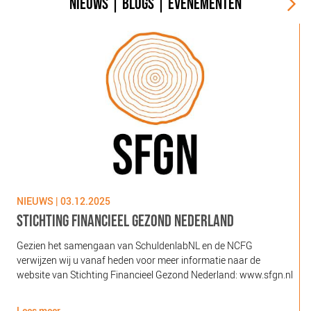
NIEUWS
|
BLOGS
|
EVENEMENTEN
NIEUWS | 03.12.2025
N
STICHTING FINANCIEEL GEZOND NEDERLAND
Gezien het samengaan van SchuldenlabNL en de NCFG
O
verwijzen wij u vanaf heden voor meer informatie naar de
l
website van Stichting Financieel Gezond Nederland: www.sfgn.nl
(
d
Lees meer
L