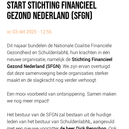
START STICHTING FINANCIEEL
PLINKR NAZORG
GEZOND NEDERLAND (SFGN)
SOCIALDEBT
DOORBRAAKMETHODE
vr, 03 okt 2025 - 12:56
COLLECTIEF SCHULDREGELEN
DE VOORZIENINGENWIJZER
Dit najaar bundelen de Nationale Coalitie Financiële
NEDERLANDSE SCHULDHULPROUTE (NSR)
Gezondheid en SchuldenlabNL hun krachten in één
nieuwe organisatie, namelijk de
Stichting Financieel
OVER ONS
Gezond Nederland (SFGN)
. We zijn ervan overtuigd
dat deze samenvoeging beide organisaties sterker
VISIE EN MISSIE
maakt en de slagkracht nog verder verhoogt.
HET TEAM
ONZE PARTNERS
Een mooi voorbeeld van ontsnippering. Samen maken
we nog meer impact!
VACATURES
IN DE MEDIA
Het bestuur van de SFGN zal bestaan uit de huidige
OVER NCFG
leden van het bestuur van SchuldenlabNL, aangevuld
met een nieuwe voorzitter
de heer Dick Benschop
. Ook