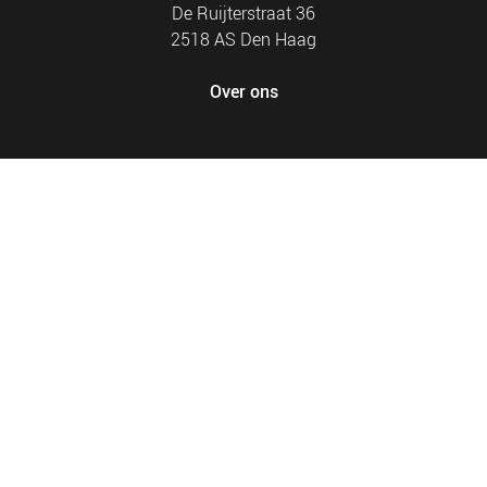
De Ruijterstraat 36
2518 AS Den Haag
Over ons
FOOTER
PRIVACY EN COOKIES
MENU
SITEMAP