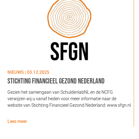
NIEUWS | 03.12.2025
N
STICHTING FINANCIEEL GEZOND NEDERLAND
Gezien het samengaan van SchuldenlabNL en de NCFG
O
verwijzen wij u vanaf heden voor meer informatie naar de
l
website van Stichting Financieel Gezond Nederland: www.sfgn.nl
(
d
Lees meer
L