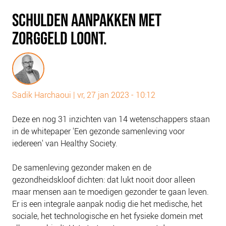
PLINKR NAZORG
SCHULDEN AANPAKKEN MET
SOCIALDEBT
ZORGGELD LOONT.
DOORBRAAKMETHODE
COLLECTIEF SCHULDREGELEN
DE VOORZIENINGENWIJZER
NEDERLANDSE SCHULDHULPROUTE (NSR)
Sadik Harchaoui
|
vr, 27 jan 2023 - 10:12
OVER ONS
Deze en nog 31 inzichten van 14 wetenschappers staan
VISIE EN MISSIE
in de whitepaper 'Een gezonde samenleving voor
iedereen' van Healthy Society.
HET TEAM
ONZE PARTNERS
De samenleving gezonder maken en de
VACATURES
gezondheidskloof dichten: dat lukt nooit door alleen
maar mensen aan te moedigen gezonder te gaan leven.
IN DE MEDIA
Er is een integrale aanpak nodig die het medische, het
OVER NCFG
sociale, het technologische en het fysieke domein met