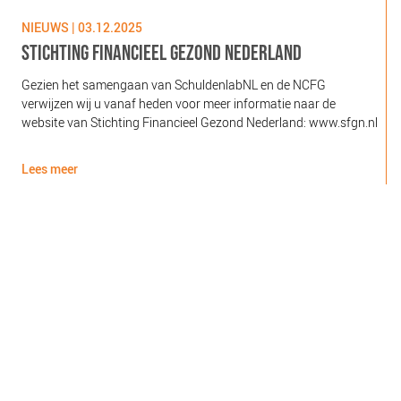
NIEUWS | 03.12.2025
N
STICHTING FINANCIEEL GEZOND NEDERLAND
Gezien het samengaan van SchuldenlabNL en de NCFG
O
verwijzen wij u vanaf heden voor meer informatie naar de
l
website van Stichting Financieel Gezond Nederland: www.sfgn.nl
(
d
Lees meer
L