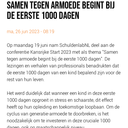
SAMEN TEGEN ARMOEDE BEGINT BIJ
PLINKR NAZORG
DE EERSTE 1000 DAGEN
SOCIALDEBT
DOORBRAAKMETHODE
ma, 26 jun 2023 - 08:19
COLLECTIEF SCHULDREGELEN
DE VOORZIENINGENWIJZER
Op maandag 19 juni nam SchuldenlabNL deel aan de
NEDERLANDSE SCHULDHULPROUTE (NSR)
conferentie Kansrijke Start 2023 met als thema "Samen
tegen armoede begint bij de eerste 1000 dagen". De
OVER ONS
lezingen en verhalen van professionals benadrukten dat
de eerste 1000 dagen van een kind bepalend zijn voor de
VISIE EN MISSIE
rest van hun leven.
HET TEAM
ONZE PARTNERS
Het werd duidelijk dat wanneer een kind in deze eerste
1000 dagen opgroeit in stress en schaarste, dit effect
VACATURES
heeft op hun opleiding en toekomstige loopbaan. Om de
IN DE MEDIA
cyclus van generatie-armoede te doorbreken, is het
OVER NCFG
noodzakelijk om te investeren in deze cruciale 1000
dagen, ook op maatschappelijk niveau.