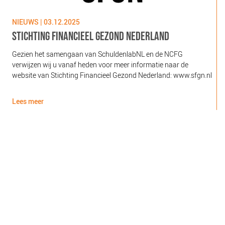
NIEUWS | 03.12.2025
N
STICHTING FINANCIEEL GEZOND NEDERLAND
Gezien het samengaan van SchuldenlabNL en de NCFG
O
verwijzen wij u vanaf heden voor meer informatie naar de
l
website van Stichting Financieel Gezond Nederland: www.sfgn.nl
(
d
Lees meer
L