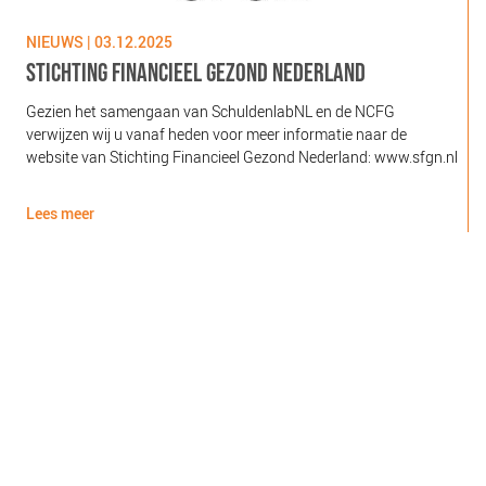
NIEUWS | 03.12.2025
N
STICHTING FINANCIEEL GEZOND NEDERLAND
Gezien het samengaan van SchuldenlabNL en de NCFG
O
verwijzen wij u vanaf heden voor meer informatie naar de
l
website van Stichting Financieel Gezond Nederland: www.sfgn.nl
(
d
Lees meer
L