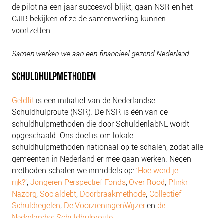
de pilot na een jaar succesvol blijkt, gaan NSR en het
CJIB bekijken of ze de samenwerking kunnen
voortzetten.
Samen werken we aan een financieel gezond Nederland.
SCHULDHULPMETHODEN
Geldfit
is een initiatief van de Nederlandse
Schuldhulproute (NSR). De NSR is één van de
schuldhulpmethoden die door SchuldenlabNL wordt
opgeschaald. Ons doel is om lokale
schuldhulpmethoden nationaal op te schalen, zodat alle
gemeenten in Nederland er mee gaan werken. Negen
methoden schalen we inmiddels op:
‘Hoe word je
rijk?’
,
Jongeren Perspectief Fonds
,
Over Rood
,
Plinkr
Nazorg
,
Socialdebt
,
Doorbraakmethode
,
Collectief
Schuldregelen
,
De VoorzieningenWijzer
en
de
Nederlandse Schuldhulproute
.