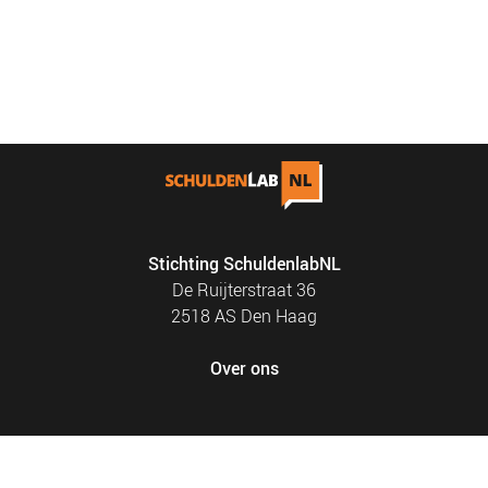
Stichting SchuldenlabNL
De Ruijterstraat 36
2518 AS Den Haag
Over ons
FOOTER
PRIVACY EN COOKIES
MENU
SITEMAP