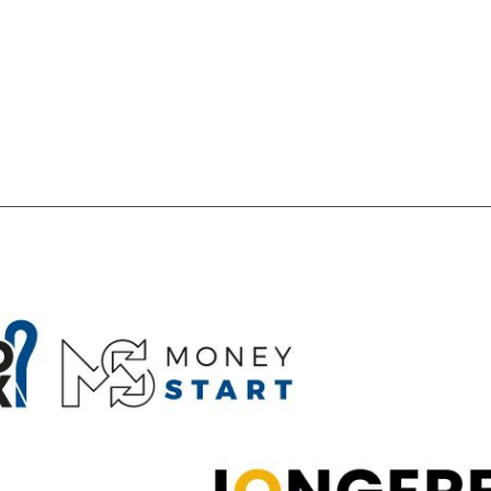
SCHULDHULPMETHODEN
O
HOE WORD JE RIJK?
VIS
JONGEREN PERSPECTIEF FONDS
HE
OVER ROOD
ON
PLINKR NAZORG
VA
SOCIALDEBT
IN
DOORBRAAKMETHODE
OV
COLLECTIEF SCHULDREGELEN
DE VOORZIENINGENWIJZER
NEDERLANDSE SCHULDHULPROUTE (NSR)