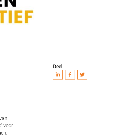
S
Deel
 van
' voor
men.