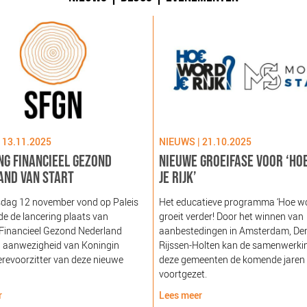
 13.11.2025
NIEUWS | 21.10.2025
NG FINANCIEEL GEZOND
NIEUWE GROEIFASE VOOR ‘HO
AND VAN START
JE RIJK’
dag 12 november vond op Paleis
Het educatieve programma ‘Hoe word
e de lancering plaats van
groeit verder! Door het winnen van
 Financieel Gezond Nederland
aanbestedingen in Amsterdam, De
n aanwezigheid van Koningin
Rijssen-Holten kan de samenwerki
revoorzitter van deze nieuwe
deze gemeenten de komende jaren
voortgezet.
r
Lees meer