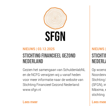
NIEUWS | 03.12.2025
NIEUWS |
STICHTING FINANCIEEL GEZOND
STICHTI
NEDERLAND
NEDERL
Gezien het samengaan van SchuldenlabNL
Op woens
en de NCFG verwijzen wij u vanaf heden
Noordeind
voor meer informatie naar de website van
Stichting
Stichting Financieel Gezond Nederland:
(SFGN), i
www.sfgn.nl
Máxima, e
stichting.
Lees meer
Lees mee