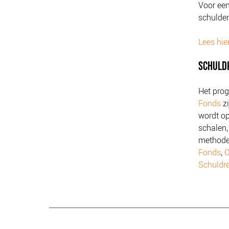
Voor een
schulden
Lees hie
SCHULD
Het pr
Fonds
zi
wordt op
schalen,
methode
Fonds
,
O
Schuldr