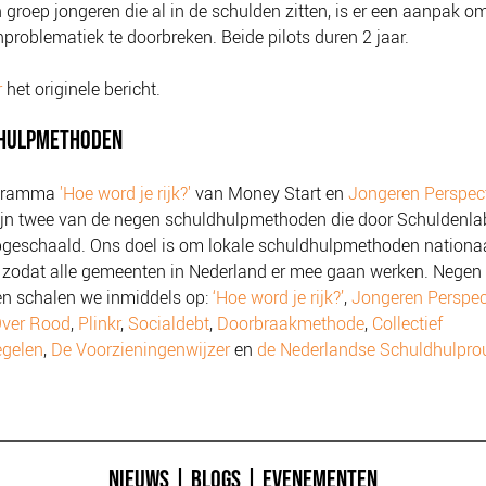
 groep jongeren die al in de schulden zitten, is er een aanpak o
problematiek te doorbreken. Beide pilots duren 2 jaar.
r
het originele bericht.
HULPMETHODEN
ogramma
'Hoe word je rijk?'
van Money Start en
Jongeren Perspect
jn twee van de negen schuldhulpmethoden die door Schuldenl
geschaald. Ons doel is om lokale schuldhulpmethoden nationaa
 zodat alle gemeenten in Nederland er mee gaan werken. Negen
n schalen we inmiddels op:
‘Hoe word je rijk?’
,
Jongeren Perspec
ver Rood
,
Plinkr
,
Socialdebt
,
Doorbraakmethode
,
Collectief
egelen
,
De Voorzieningenwijzer
en
de Nederlandse Schuldhulpro
NIEUWS
|
BLOGS
|
EVENEMENTEN