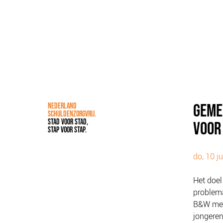
GEME
NEDERLAND
SCHULDENZORGVRIJ.
STAD VOOR STAD,
VOOR
STAP VOOR STAP.
do, 10 j
Het doel
problema
B&W met 
jongeren