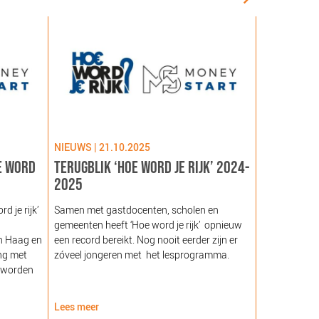
NIEUWS | 21.10.2025
NIEUWS | 09
E WORD
TERUGBLIK ‘HOE WORD JE RIJK’ 2024-
LANCERING
2025
GEZOND NE
NOORDEIN
 je rijk’
Samen met gastdocenten, scholen en
gemeenten heeft ‘Hoe word je rijk’ opnieuw
Hare Majeste
n Haag en
een record bereikt. Nog nooit eerder zijn er
woensdag 12
ng met
zóveel jongeren met het lesprogramma.
Noordeinde g
 worden
van de Stich
Nederland (
Lees meer
Lees meer