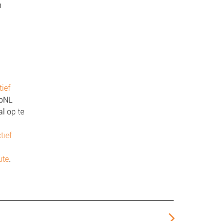
m
ief
abNL
l op te
tief
ute
.