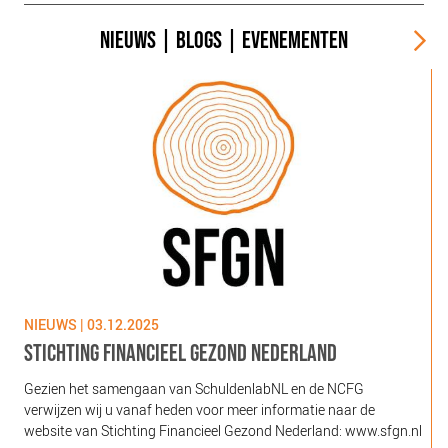
NIEUWS
|
BLOGS
|
EVENEMENTEN
NIEUWS | 03.12.2025
N
STICHTING FINANCIEEL GEZOND NEDERLAND
Gezien het samengaan van SchuldenlabNL en de NCFG
O
verwijzen wij u vanaf heden voor meer informatie naar de
l
website van Stichting Financieel Gezond Nederland: www.sfgn.nl
(