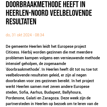
DOORBRAAKMETHODE HEEFT IN
PLINKR NAZORG
HEERLEN-NOORD VEELBELOVENDE
SOCIALDEBT
DOORBRAAKMETHODE
RESULTATEN
COLLECTIEF SCHULDREGELEN
DE VOORZIENINGENWIJZER
do, 31 okt 2024 - 08:34
NEDERLANDSE SCHULDHULPROUTE (NSR)
De gemeente Heerlen leidt het Europese project
Citicess. Hierbij worden gezinnen die met meerdere
OVER ONS
problemen kampen volgens een vernieuwende methode
VISIE EN MISSIE
intensief geholpen, de zogenaamde
HET TEAM
‘doorbraakmethode’. In Heerlen heeft dit tot nu toe tot
veelbelovende resultaten geleid, er zijn al negen
ONZE PARTNERS
doorbraken voor zes gezinnen bereikt. In het project
VACATURES
werkt Heerlen samen met zeven andere Europese
IN DE MEDIA
steden, Sofia, Aarhus, Budapest, Ballyhoura,
Pordenone, Galati en Zaragoza. Deze week zijn de
OVER NCFG
partnersteden in Heerlen op bezoek om te leren van de