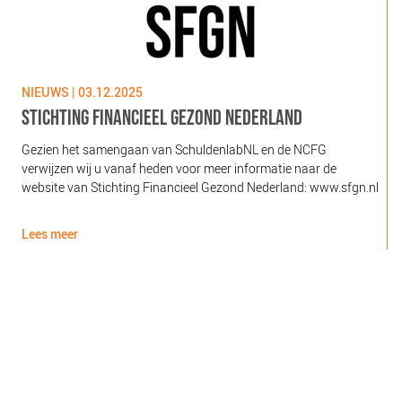
NIEUWS | 03.12.2025
N
STICHTING FINANCIEEL GEZOND NEDERLAND
Gezien het samengaan van SchuldenlabNL en de NCFG
O
verwijzen wij u vanaf heden voor meer informatie naar de
l
website van Stichting Financieel Gezond Nederland: www.sfgn.nl
(
d
Lees meer
L