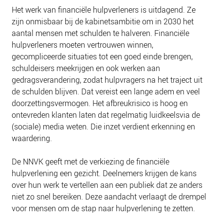
NIEUWS
Het werk van financiële hulpverleners is uitdagend. Ze
BLOGS
zijn onmisbaar bij de kabinetsambitie om in 2030 het
aantal mensen met schulden te halveren. Financiële
hulpverleners moeten vertrouwen winnen,
gecompliceerde situaties tot een goed einde brengen,
schuldeisers meekrijgen en ook werken aan
gedragsverandering, zodat hulpvragers na het traject uit
de schulden blijven. Dat vereist een lange adem en veel
doorzettingsvermogen. Het afbreukrisico is hoog en
ontevreden klanten laten dat regelmatig luidkeelsvia de
(sociale) media weten. Die inzet verdient erkenning en
waardering.
De NNVK geeft met de verkiezing de financiële
hulpverlening een gezicht. Deelnemers krijgen de kans
over hun werk te vertellen aan een publiek dat ze anders
niet zo snel bereiken. Deze aandacht verlaagt de drempel
voor mensen om de stap naar hulpverlening te zetten.