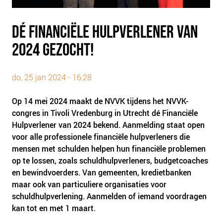
PLINKR NAZORG
SOCIALDEBT
DÉ FINANCIËLE HULPVERLENER VAN
DOORBRAAKMETHODE
2024 GEZOCHT!
COLLECTIEF SCHULDREGELEN
DE VOORZIENINGENWIJZER
do, 25 jan 2024 - 16:28
NEDERLANDSE SCHULDHULPROUTE (NSR)
Op 14 mei 2024 maakt de NVVK tijdens het NVVK-
OVER ONS
congres in Tivoli Vredenburg in Utrecht dé Financiële
Hulpverlener van 2024 bekend. Aanmelding staat open
VISIE EN MISSIE
voor alle professionele financiële hulpverleners die
HET TEAM
mensen met schulden helpen hun financiële problemen
ONZE PARTNERS
op te lossen, zoals schuldhulpverleners, budgetcoaches
en bewindvoerders. Van gemeenten, kredietbanken
VACATURES
maar ook van particuliere organisaties voor
IN DE MEDIA
schuldhulpverlening. Aanmelden of iemand voordragen
OVER NCFG
kan tot en met 1 maart.