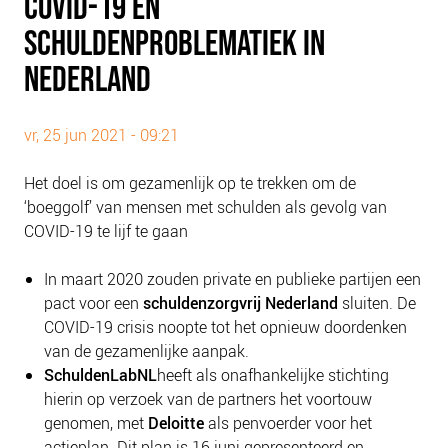
COVID-19 EN
PLINKR NAZORG
SCHULDENPROBLEMATIEK IN
SOCIALDEBT
NEDERLAND
DOORBRAAKMETHODE
COLLECTIEF SCHULDREGELEN
vr, 25 jun 2021 - 09:21
DE VOORZIENINGENWIJZER
NEDERLANDSE SCHULDHULPROUTE (NSR)
Het doel is om gezamenlijk op te trekken om de
‘boeggolf’ van mensen met schulden als gevolg van
OVER ONS
COVID-19 te lijf te gaan
VISIE EN MISSIE
In maart 2020 zouden private en publieke partijen een
HET TEAM
pact voor een
schuldenzorgvrij Nederland
sluiten. De
ONZE PARTNERS
COVID-19 crisis noopte tot het opnieuw doordenken
van de gezamenlijke aanpak.
VACATURES
SchuldenLabNL
heeft als onafhankelijke stichting
IN DE MEDIA
hierin op verzoek van de partners het voortouw
OVER NCFG
genomen, met
Deloitte
als penvoerder voor het
actieplan. Dit plan is 16 juni gepresenteerd en