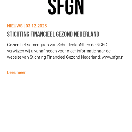
NIEUWS | 03.12.2025
N
STICHTING FINANCIEEL GEZOND NEDERLAND
Gezien het samengaan van SchuldenlabNL en de NCFG
O
verwijzen wij u vanaf heden voor meer informatie naar de
l
website van Stichting Financieel Gezond Nederland: www.sfgn.nl
(
d
Lees meer
L