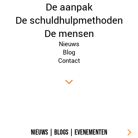
De aanpak
PLINKR NAZORG
SOCIALDEBT
De schuldhulpmethoden
DOORBRAAKMETHODE
De mensen
COLLECTIEF SCHULDREGELEN
Nieuws
DE VOORZIENINGENWIJZER
Blog
NEDERLANDSE SCHULDHULPROUTE (NSR)
Contact
OVER ONS
VISIE EN MISSIE
HET TEAM
ONZE PARTNERS
VACATURES
IN DE MEDIA
OVER NCFG
NIEUWS
|
BLOGS
|
EVENEMENTEN