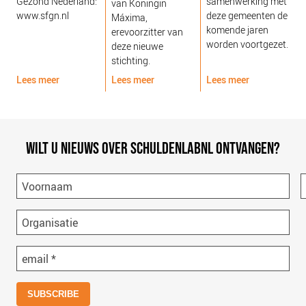
Gezond Nederland:
samenwerking met
van Koningin
www.sfgn.nl
deze gemeenten de
Máxima,
komende jaren
erevoorzitter van
worden voortgezet.
deze nieuwe
stichting.
Lees meer
Lees meer
Lees meer
L
WILT U NIEUWS OVER SCHULDENLABNL ONTVANGEN?
Voornaam
Organisatie
email
*