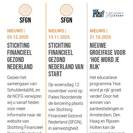
NIEUWS
BLOGS
NIEUWS |
NIEUWS |
NIEUWS |
03.12.2025
13.11.2025
21.10.2025
STICHTING
STICHTING
NIEUWE
FINANCIEEL
FINANCIEEL
GROEIFASE VOOR
GEZOND
GEZOND
‘HOE WORD JE
NEDERLAND
NEDERLAND VAN
RIJK’
START
g
Gezien het
Het educatieve
s
samengaan van
programma ‘Hoe
Op woensdag 12
g
SchuldenlabNL en
word je rijk’ groeit
november vond op
‘
de NCFG verwijzen
verder! Door het
Paleis Noordeinde
o
wij u vanaf heden
winnen van
de lancering plaats
b
voor meer
aanbestedingen in
van Stichting
e
informatie naar de
Amsterdam, Den
Financieel Gezond
j
website van
Haag en Rijssen-
Nederland (SFGN),
Stichting Financieel
Holten kan de
in aanwezigheid