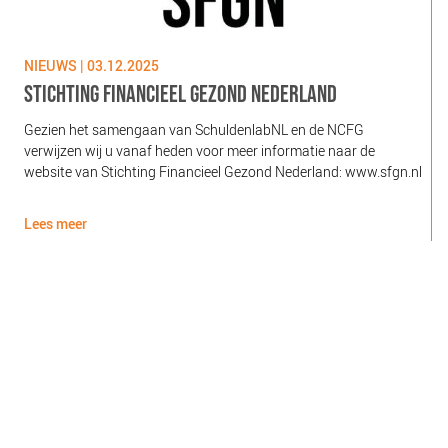
NIEUWS | 03.12.2025
N
STICHTING FINANCIEEL GEZOND NEDERLAND
Gezien het samengaan van SchuldenlabNL en de NCFG
O
verwijzen wij u vanaf heden voor meer informatie naar de
l
website van Stichting Financieel Gezond Nederland: www.sfgn.nl
(
d
Lees meer
L