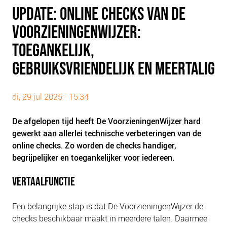
PLINKR NAZORG
UPDATE: ONLINE CHECKS VAN DE
SOCIALDEBT
VOORZIENINGENWIJZER:
DOORBRAAKMETHODE
TOEGANKELIJK,
COLLECTIEF SCHULDREGELEN
GEBRUIKSVRIENDELIJK EN MEERTALIG
DE VOORZIENINGENWIJZER
NEDERLANDSE SCHULDHULPROUTE (NSR)
di, 29 jul 2025 - 15:34
OVER ONS
De afgelopen tijd heeft De VoorzieningenWijzer hard
VISIE EN MISSIE
gewerkt aan allerlei technische verbeteringen van de
HET TEAM
online checks. Zo worden de checks handiger,
begrijpelijker en toegankelijker voor iedereen.
ONZE PARTNERS
VACATURES
VERTAALFUNCTIE
IN DE MEDIA
Een belangrijke stap is dat De VoorzieningenWijzer de
OVER NCFG
checks beschikbaar maakt in meerdere talen. Daarmee