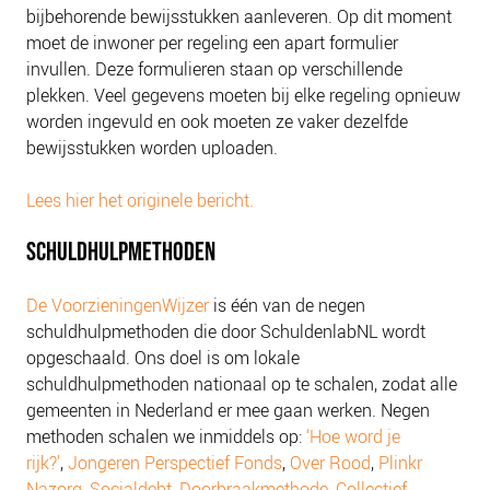
bijbehorende bewijsstukken aanleveren.
Op dit moment
moet de inwoner per regeling een apart formulier
invullen. Deze formulieren staan op verschillende
plekken. Veel gegevens moeten bij elke regeling opnieuw
worden ingevuld en ook moeten ze vaker dezelfde
bewijsstukken worden uploaden.
Lees hier het originele bericht.
SCHULDHULPMETHODEN
De VoorzieningenWijzer
is één van de negen
schuldhulpmethoden die door SchuldenlabNL wordt
opgeschaald. Ons doel is om lokale
schuldhulpmethoden nationaal op te schalen, zodat alle
gemeenten in Nederland er mee gaan werken. Negen
methoden schalen we inmiddels op:
‘Hoe word je
rijk?’
,
Jongeren Perspectief Fonds
,
Over Rood
,
Plinkr
Nazorg
,
Socialdebt
,
Doorbraakmethode
,
Collectief