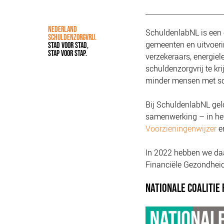
NEDERLAND
SchuldenlabNL is een 
SCHULDENZORGVRIJ.
gemeenten en uitvoerin
STAD VOOR STAD,
STAP VOOR STAP.
verzekeraars, energie
schuldenzorgvrij te kri
minder mensen met sc
Bij SchuldenlabNL gelo
samenwerking – in het
Voorzieningenwijzer
e
In 2022 hebben we daa
Financiële Gezondheid 
NATIONALE COALITIE 