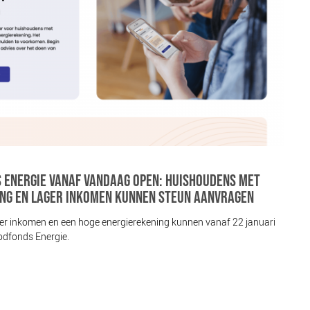
NIEUW
S ENERGIE VANAF VANDAAG OPEN: HUISHOUDENS MET
GEME
NG EN LAGER INKOMEN KUNNEN STEUN AANVRAGEN
GEZO
r inkomen en een hoge energierekening kunnen vanaf 22 januari
De ge
Noodfonds Energie.
(NCFG)
werkn
Lees 