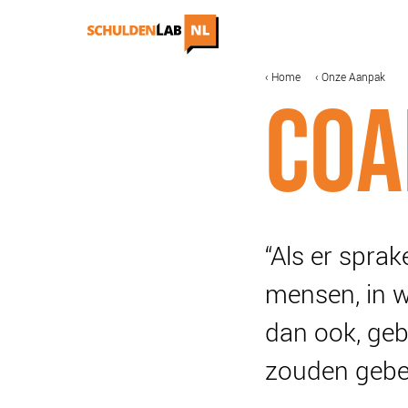
Overslaan
en
naar
de
MAIN
KRUIMELPAD
Home
Onze Aanpak
IN DE MEDIA
ONZE AANPAK
inhoud
COA
NAVIGATION
gaan
COALITIEVORMING
FINANCIERING
IMPACTMETING
OPSCHALING
ACCREDITATIE
“Als er spra
mensen, in 
dan ook, geb
zouden gebe