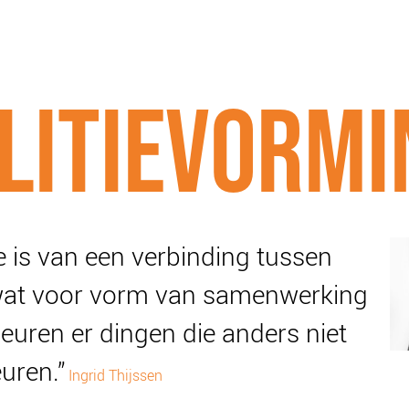
SCHULDHULPMETHODEN
O
LITIEVORMI
HOE WORD JE RIJK?
VIS
JONGEREN PERSPECTIEF FONDS
HE
OVER ROOD
ON
PLINKR NAZORG
VA
SOCIALDEBT
IN
ke is van een verbinding tussen
DOORBRAAKMETHODE
OV
wat voor vorm van samenwerking
COLLECTIEF SCHULDREGELEN
DE VOORZIENINGENWIJZER
euren er dingen die anders niet
NEDERLANDSE SCHULDHULPROUTE (NSR)
uren.”
Ingrid Thijssen