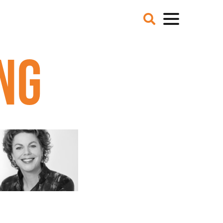
VER ONS
NIEUWS
NG
BLOGS
IE EN MISSIE
T TEAM
ZE PARTNERS
CATURES
 DE MEDIA
ER NCFG