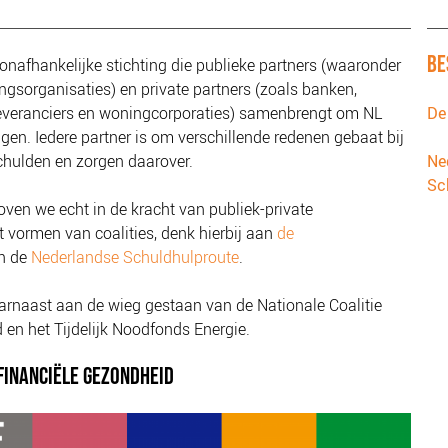
BE
onafhankelijke stichting
die
publieke partners (waaronder
gsorganisaties) en private partners (zoals banken,
leveranciers en woningcorporaties) samen
brengt om NL
De
jgen
. Iedere partner is om verschillende redenen gebaat bij
hulden en zorgen daarover.
Ne
Sc
ven we echt in de kracht van publiek-private
 vormen van coalities, denk hierbij aan
de
n de
Nederlandse Schuldhulproute
.
rnaast aan de wieg gestaan van de Nationale Coalitie
en het Tijdelijk Noodfonds Energie.
FINANCIËLE GEZONDHEID