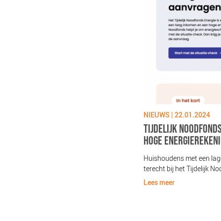
NIEUWS | 22.01.2024
IE FINANCIËLE GEZONDHEID
TIJDELIJK NOODFOND
HOGE ENERGIEREKENI
 VDL Groep in Eindhoven voor de
ële Gezondheid georganiseerd door
Huishoudens met een lage
chuldenlabNL.
terecht bij het Tijdelijk 
Lees meer