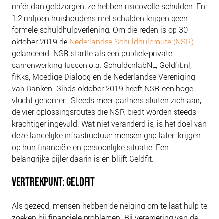
NIEUWS
méér dan geldzorgen, ze hebben risicovolle schulden. En:
1,2 miljoen huishoudens met schulden krijgen geen
BLOGS
formele schuldhulpverlening. Om die reden is op 30
oktober 2019 de
Nederlandse Schuldhulproute (NSR)
gelanceerd. NSR startte als een publiek-private
samenwerking tussen o.a. SchuldenlabNL, Geldfit.nl,
fiKks, Moedige Dialoog en de Nederlandse Vereniging
van Banken. Sinds oktober 2019 heeft NSR een hoge
vlucht genomen. Steeds meer partners sluiten zich aan,
de vier oplossingsroutes die NSR biedt worden steeds
krachtiger ingevuld. Wat niet veranderd is, is het doel van
deze landelijke infrastructuur: mensen grip laten krijgen
op hun financiële en persoonlijke situatie. Een
belangrijke pijler daarin is en blijft Geldfit.
VERTREKPUNT: GELDFIT
Als gezegd, mensen hebben de neiging om te laat hulp te
zoeken bij financiële problemen. Bij verergering van de