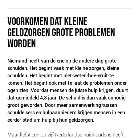
PLINKR NAZORG
SOCIALDEBT
VOORKOMEN DAT KLEINE
DOORBRAAKMETHODE
GELDZORGEN GROTE PROBLEMEN
COLLECTIEF SCHULDREGELEN
WORDEN
DE VOORZIENINGENWIJZER
NEDERLANDSE SCHULDHULPROUTE (NSR)
Niemand heeft van de ene op de andere dag grote
OVER ONS
schulden. Het begint vaak met kleine zorgen, kleine
schulden. Het begint met niet-weten-hoe-eruit-te
VISIE EN MISSIE
komen. Het begint ook met te laat de problemen onder
HET TEAM
ogen zien. Voordat mensen de juiste hulp krijgen, duurt
dat gemiddeld 4,8 jaar. De schuld is dan vaak onnodig
ONZE PARTNERS
groot geworden. Door meer samenwerking tussen
VACATURES
schuldeisers en hulpaanbieders krijgen mensen in een
IN DE MEDIA
eerder stadium hulp bij hun geldzorgen.
OVER NCFG
Maar liefst één op vijf Nederlandse huishoudens heeft