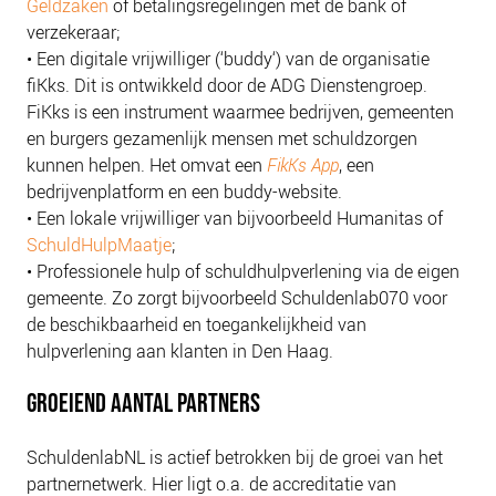
Geldzaken
of betalingsregelingen met de bank of
verzekeraar;
• Een digitale vrijwilliger (‘buddy‘) van de organisatie
fiKks. Dit is ontwikkeld door de ADG Dienstengroep.
FiKks is een instrument waarmee bedrijven, gemeenten
en burgers gezamenlijk mensen met schuldzorgen
kunnen helpen. Het omvat een
FikKs App
, een
bedrijvenplatform en een buddy-website.
• Een lokale vrijwilliger van bijvoorbeeld Humanitas of
SchuldHulpMaatje
;
• Professionele hulp of schuldhulpverlening via de eigen
gemeente. Zo zorgt bijvoorbeeld Schuldenlab070 voor
de beschikbaarheid en toegankelijkheid van
hulpverlening aan klanten in Den Haag.
GROEIEND AANTAL PARTNERS
SchuldenlabNL is actief betrokken bij de groei van het
partnernetwerk. Hier ligt o.a. de accreditatie van