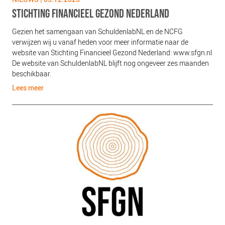
PLINKR NAZORG
STICHTING FINANCIEEL GEZOND NEDERLAND
SOCIALDEBT
Gezien het samengaan van SchuldenlabNL en de NCFG
DOORBRAAKMETHODE
verwijzen wij u vanaf heden voor meer informatie naar de
website van Stichting Financieel Gezond Nederland: www.sfgn.nl
COLLECTIEF SCHULDREGELEN
De website van SchuldenlabNL blijft nog ongeveer zes maanden
DE VOORZIENINGENWIJZER
beschikbaar.
NEDERLANDSE SCHULDHULPROUTE (NSR)
Lees meer
OVER ONS
VISIE EN MISSIE
HET TEAM
ONZE PARTNERS
VACATURES
IN DE MEDIA
OVER NCFG