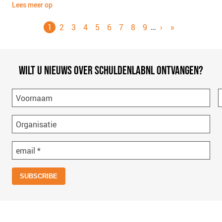
Lees meer op
…
Paginering
HUIDIGE
1
PAGINA
2
PAGINA
3
PAGINA
4
PAGINA
5
PAGINA
6
PAGINA
7
PAGINA
8
PAGINA
9
VOLGENDE
›
LAATSTE
»
PAGINA
PAGINA
PAGINA
WILT U NIEUWS OVER SCHULDENLABNL ONTVANGEN?
Voornaam
Organisatie
email
*