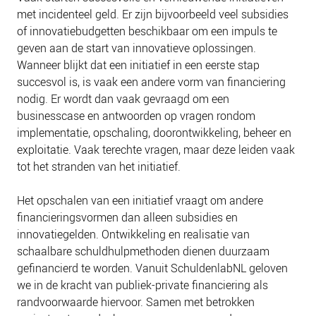
PLINKR NAZORG
met incidenteel geld. Er zijn bijvoorbeeld veel subsidies
of innovatiebudgetten beschikbaar om een impuls te
SOCIALDEBT
geven aan de start van innovatieve oplossingen.
DOORBRAAKMETHODE
Wanneer blijkt dat een initiatief in een eerste stap
COLLECTIEF SCHULDREGELEN
succesvol is, is vaak een andere vorm van financiering
nodig. Er wordt dan vaak gevraagd om een
DE VOORZIENINGENWIJZER
businesscase en antwoorden op vragen rondom
NEDERLANDSE SCHULDHULPROUTE (NSR)
implementatie, opschaling, doorontwikkeling, beheer en
exploitatie. Vaak terechte vragen, maar deze leiden vaak
OVER ONS
tot het stranden van het initiatief.
VISIE EN MISSIE
Het opschalen van een initiatief vraagt om andere
HET TEAM
financieringsvormen dan alleen subsidies en
ONZE PARTNERS
innovatiegelden.
Ontwikkeling en realisatie van
VACATURES
schaalbare schuldhulpmethoden dienen duurzaam
gefinancierd te worden.
Vanuit SchuldenlabNL geloven
IN DE MEDIA
we in de kracht van publiek-private financiering als
OVER NCFG
randvoorwaarde hiervoor.
Samen met betrokken