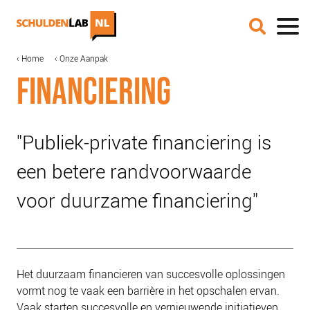
Overslaan
en
naar
de
MAIN
KRUIMELPAD
Home
Onze Aanpak
IN DE MEDIA
inhoud
NAVIGATION
FINANCIERING
gaan
ONZE AANPAK
COALITIEVORMING
FINANCIERING
"Publiek-private financiering is
IMPACTMETING
een betere randvoorwaarde
OPSCHALING
voor duurzame financiering"
ACCREDITATIE
SCHULDHULPMETHODEN
HOE WORD JE RIJK?
Het duurzaam financieren van succesvolle oplossingen
JONGEREN PERSPECTIEF FONDS
vormt nog te vaak een
barrière
in het opschalen ervan.
OVER ROOD
Vaak starten succesvolle en vernieuwende initiatieven