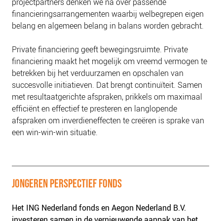
projectpartners denken we na over passende
NIEUWS
financieringsarrangementen waarbij welbegrepen eigen
BLOGS
belang en algemeen belang in balans worden gebracht.
Private financiering geeft bewegingsruimte. Private
financiering maakt het mogelijk om vreemd vermogen te
betrekken bij het verduurzamen en opschalen van
succesvolle initiatieven. Dat brengt
continuïteit
. Samen
met resultaatgerichte afspraken, prikkels om maximaal
efficiënt
en effectief te presteren en langlopende
afspraken om inverdieneffecten te
creëren
is sprake van
een win-win-win situatie.
JONGEREN PERSPECTIEF FONDS
Het ING Nederland fonds en Aegon Nederland B.V.
investeren samen in de vernieuwende aanpak van het