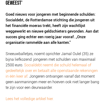
GEWEEST'
PLINKR NAZORG
SOCIALDEBT
Goed nieuws voor jongeren met beginnende schulden:
DOORBRAAKMETHODE
Socialdebt, de Rotterdamse stichting die jongeren uit
het financiële moeras trekt, heeft zijn wachtlijst
COLLECTIEF SCHULDREGELEN
weggewerkt en nieuwe geldschieters gevonden. Aan dat
DE VOORZIENINGENWIJZER
succes ging echter een roerig jaar vooraf. „Onze
NEDERLANDSE SCHULDHULPROUTE (NSR)
organisatie rammelde aan alle kanten.”
OVER ONS
Sneeuwballetjes, noemt oprichter Jamal Oulel (35) ze
bijna liefkozend: jongeren met schulden van maximaal
VISIE EN MISSIE
2500 euro.
Socialdebt neemt die schuld helemaal of
HET TEAM
gedeeltelijk over en betaalt alle openstaande rekeningen
ONZE PARTNERS
in één keer af
. Jongeren ontvangen vanaf dat moment
geen aanmaningen meer en hoeven ook niet langer bang
VACATURES
te zijn voor een deurwaarder.
IN DE MEDIA
OVER NCFG
Lees het volledige artikel hier.