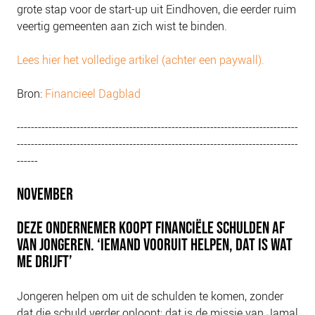
grote stap voor de start-up uit Eindhoven, die eerder ruim
veertig gemeenten aan zich wist te binden.
Lees hier het volledige artikel (achter een paywall).
Bron:
Financieel Dagblad
--------------------------------------------------------------------------------
--------------------------------------------------------------------------------
------
NOVEMBER
DEZE ONDERNEMER KOOPT FINANCIËLE SCHULDEN AF
VAN JONGEREN. ‘IEMAND VOORUIT HELPEN, DAT IS WAT
ME DRIJFT’
Jongeren helpen om uit de schulden te komen, zonder
dat die schuld verder oploopt: dat is de missie van Jamal