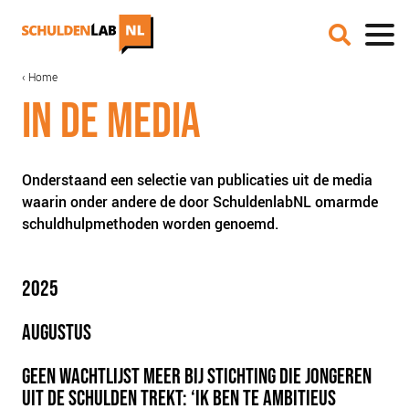
Overslaan
en
naar
de
MAIN
KRUIMELPAD
Home
IN DE MEDIA
inhoud
NAVIGATION
IN DE MEDIA
gaan
ONZE AANPAK
COALITIEVORMING
FINANCIERING
Onderstaand een selectie van publicaties uit de media
waarin onder andere de door SchuldenlabNL omarmde
IMPACTMETING
schuldhulpmethoden worden genoemd.
OPSCHALING
ACCREDITATIE
2025
SCHULDHULPMETHODEN
AUGUSTUS
HOE WORD JE RIJK?
JONGEREN PERSPECTIEF FONDS
GEEN WACHTLIJST MEER BIJ STICHTING DIE JONGEREN
OVER ROOD
UIT DE SCHULDEN TREKT: ‘IK BEN TE AMBITIEUS