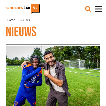
Overslaan
en
naar
de
MAIN
KRUIMELPAD
Home
Nieuws
IN DE MEDIA
inhoud
NAVIGATION
NIEUWS
gaan
ONZE AANPAK
COALITIEVORMING
FINANCIERING
IMPACTMETING
OPSCHALING
ACCREDITATIE
SCHULDHULPMETHODEN
HOE WORD JE RIJK?
JONGEREN PERSPECTIEF FONDS
OVER ROOD