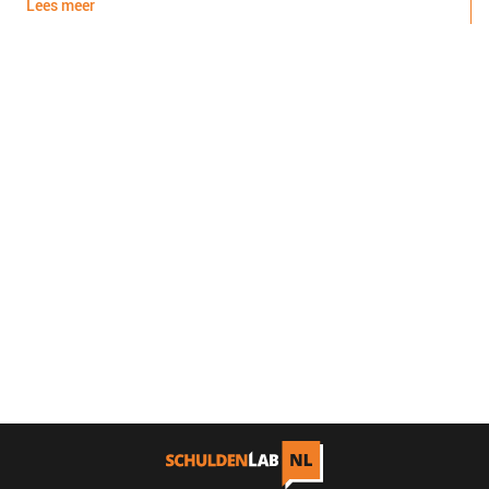
Lees meer
L