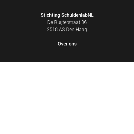
Stichting SchuldenlabNL
De Ruijterstraat 36
2518 AS Den Haag
Over ons
FOOTER
PRIVACY EN COOKIES
MENU
SITEMAP