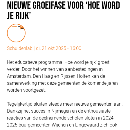
NIEUWE GROEIFASE VOOR ‘HOE WORD
PLINKR NAZORG
JE RIJK’
SOCIALDEBT
DOORBRAAKMETHODE
COLLECTIEF SCHULDREGELEN
DE VOORZIENINGENWIJZER
Schuldenlab
|
di, 21 okt 2025 - 16:00
NEDERLANDSE SCHULDHULPROUTE (NSR)
Het educatieve programma ‘Hoe word je rijk’ groeit
OVER ONS
verder! Door het winnen van aanbestedingen in
VISIE EN MISSIE
Amsterdam, Den Haag en Rijssen-Holten kan de
samenwerking met deze gemeenten de komende jaren
HET TEAM
worden voortgezet.
ONZE PARTNERS
VACATURES
Tegelijkertijd sluiten steeds meer nieuwe gemeenten aan.
Dankzij het succes in Nijmegen en de enthousiaste
IN DE MEDIA
reacties van de deelnemende scholen sloten in 2024-
OVER NCFG
2025 buurgemeenten Wijchen en Lingewaard zich ook