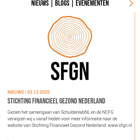
NIEUWS
|
BLOGS
|
EVENEMENTEN
NIEUWS | 03.12.2025
N
STICHTING FINANCIEEL GEZOND NEDERLAND
Gezien het samengaan van SchuldenlabNL en de NCFG
O
verwijzen wij u vanaf heden voor meer informatie naar de
l
website van Stichting Financieel Gezond Nederland: www.sfgn.nl
(
d