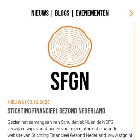
NIEUWS
|
BLOGS
|
EVENEMENTEN
NIEUWS | 03.12.2025
N
STICHTING FINANCIEEL GEZOND NEDERLAND
Gezien het samengaan van SchuldenlabNL en de NCFG
O
verwijzen wij u vanaf heden voor meer informatie naar de
l
website van Stichting Financieel Gezond Nederland: www.sfgn.nl
(