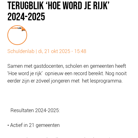
TERUGBLIK ‘HOE WORD JE RIJK’
PLINKR NAZORG
2024-2025
SOCIALDEBT
DOORBRAAKMETHODE
COLLECTIEF SCHULDREGELEN
DE VOORZIENINGENWIJZER
Schuldenlab
|
di, 21 okt 2025 - 15:48
NEDERLANDSE SCHULDHULPROUTE (NSR)
Samen met gastdocenten, scholen en gemeenten heeft
OVER ONS
‘Hoe word je rijk’ opnieuw een record bereikt. Nog nooit
VISIE EN MISSIE
eerder zijn er zóveel jongeren met het lesprogramma.
HET TEAM
ONZE PARTNERS
VACATURES
Resultaten 2024-2025:
IN DE MEDIA
• Actief in 21 gemeenten
OVER NCFG