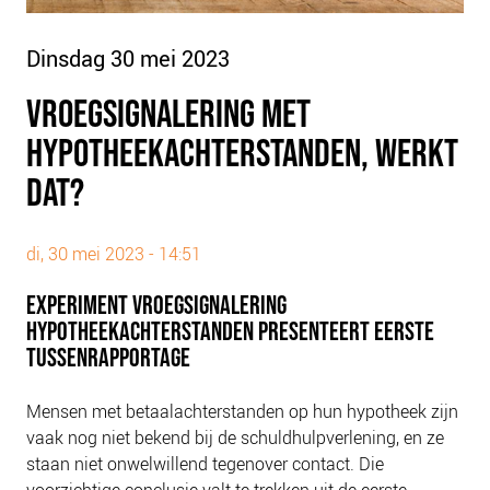
PLINKR NAZORG
SOCIALDEBT
Dinsdag 30 mei 2023
DOORBRAAKMETHODE
VROEGSIGNALERING MET
COLLECTIEF SCHULDREGELEN
HYPOTHEEKACHTERSTANDEN, WERKT
DE VOORZIENINGENWIJZER
DAT?
NEDERLANDSE SCHULDHULPROUTE (NSR)
OVER ONS
di, 30 mei 2023 - 14:51
VISIE EN MISSIE
EXPERIMENT VROEGSIGNALERING
HET TEAM
HYPOTHEEKACHTERSTANDEN PRESENTEERT EERSTE
ONZE PARTNERS
TUSSENRAPPORTAGE
VACATURES
Mensen met betaalachterstanden op hun hypotheek zijn
IN DE MEDIA
vaak nog niet bekend bij de schuldhulpverlening, en ze
OVER NCFG
staan niet onwelwillend tegenover contact. Die
voorzichtige conclusie valt te trekken uit de eerste