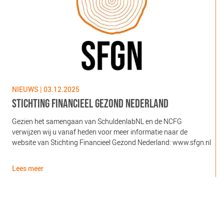
NIEUWS | 03.12.2025
N
STICHTING FINANCIEEL GEZOND NEDERLAND
Gezien het samengaan van SchuldenlabNL en de NCFG
O
verwijzen wij u vanaf heden voor meer informatie naar de
l
website van Stichting Financieel Gezond Nederland: www.sfgn.nl
(
d
Lees meer
L