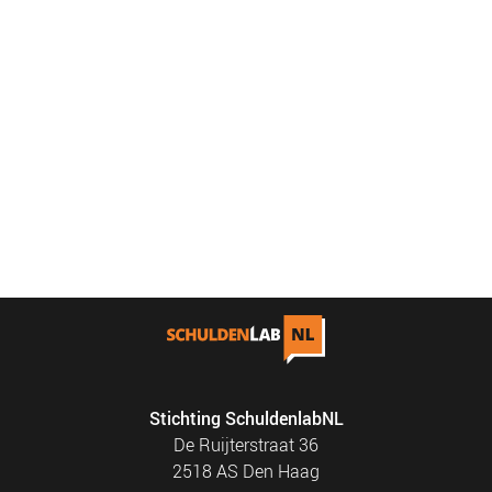
Stichting SchuldenlabNL
De Ruijterstraat 36
2518 AS Den Haag