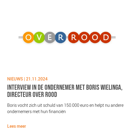
NIEUWS | 21.11.2024
NIE
VAN
INTERVIEW IN DE ONDERNEMER MET BORIS WIELINGA,
BO
DIRECTEUR OVER ROOD
HET
VE
t
Boris vocht zich uit schuld van 150.000 euro en helpt nu andere
g
ondernemers met hun financiën
In D
r
gaat
bel
Lees meer
ond