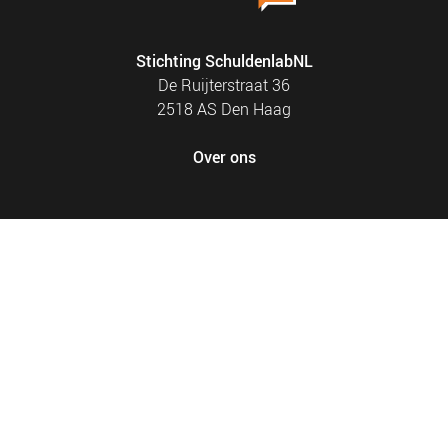
Stichting SchuldenlabNL
De Ruijterstraat 36
2518 AS Den Haag
Over ons
FOOTER
PRIVACY EN COOKIES
MENU
SITEMAP