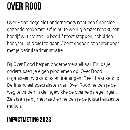
OVER ROOD
PLINKR NAZORG
SOCIALDEBT
Over Rood begeleidt ondernemers naar een financieel
DOORBRAAKMETHODE
gezonde toekomst. Of je nu te weinig omzet maakt, een
COLLECTIEF SCHULDREGELEN
bedrijf wilt starten, je bedrijf moet stoppen, schulden
DE VOORZIENINGENWIJZER
hebt, failliet dreigt te gaan / bent gegaan of achterloopt
met je bedrijfsadministratie.
NEDERLANDSE SCHULDHULPROUTE (NSR)
OVER ONS
Bij Over Rood helpen ondernemers elkaar. En los je
ondertussen je eigen problemen op. Over Rood
VISIE EN MISSIE
organiseert workshops en trainingen. Deelt haar kennis.
HET TEAM
De financieel specialisten van Over Rood helpen je de
weg te vinden in de ingewikkelde overheidsregelingen.
ONZE PARTNERS
Ze staan je bij met raad en helpen je de juiste keuzes te
VACATURES
maken.
IN DE MEDIA
IMPACTMETING 2023
OVER NCFG