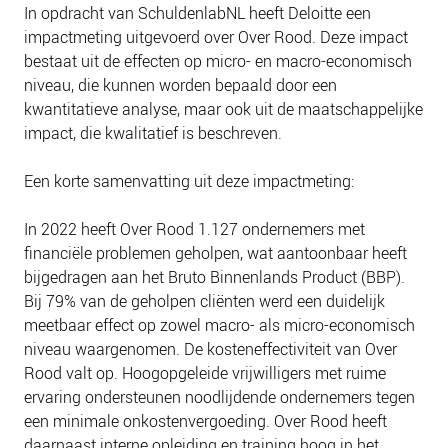
NIEUWS
In opdracht van SchuldenlabNL heeft Deloitte een
impactmeting uitgevoerd over Over Rood. Deze impact
BLOGS
bestaat uit de effecten op micro- en macro-economisch
niveau, die kunnen worden bepaald door een
kwantitatieve analyse, maar ook uit de maatschappelijke
impact, die kwalitatief is beschreven.
Een korte samenvatting uit deze impactmeting:
In 2022 heeft Over Rood 1.127 ondernemers met
financiële problemen geholpen, wat aantoonbaar heeft
bijgedragen aan het Bruto Binnenlands Product (BBP).
Bij 79% van de geholpen cliënten werd een duidelijk
meetbaar effect op zowel macro- als micro-economisch
niveau waargenomen. De kosteneffectiviteit van Over
Rood valt op. Hoogopgeleide vrijwilligers met ruime
ervaring ondersteunen noodlijdende ondernemers tegen
een minimale onkostenvergoeding. Over Rood heeft
daarnaast interne opleiding en training hoog in het