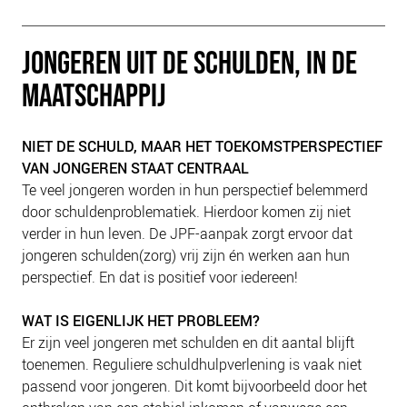
PLINKR NAZORG
SOCIALDEBT
JONGEREN UIT DE SCHULDEN, IN DE
DOORBRAAKMETHODE
MAATSCHAPPIJ
COLLECTIEF SCHULDREGELEN
DE VOORZIENINGENWIJZER
NIET DE SCHULD, MAAR HET TOEKOMSTPERSPECTIEF
NEDERLANDSE SCHULDHULPROUTE (NSR)
VAN JONGEREN STAAT CENTRAAL
Te veel jongeren worden in hun perspectief belemmerd
OVER ONS
door schuldenproblematiek. Hierdoor komen zij niet
VISIE EN MISSIE
verder in hun leven. De JPF-aanpak zorgt ervoor dat
jongeren schulden(zorg) vrij zijn én werken aan hun
HET TEAM
perspectief. En dat is positief voor iedereen!
ONZE PARTNERS
VACATURES
WAT IS EIGENLIJK HET PROBLEEM?
Er zijn veel jongeren met schulden en dit aantal blijft
IN DE MEDIA
toenemen. Reguliere schuldhulpverlening is vaak niet
OVER NCFG
passend voor jongeren. Dit komt bijvoorbeeld door het