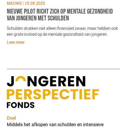
NIEUWS | 10.09.2025
NIE
NIEUWE PILOT RICHT ZICH OP MENTALE GEZONDHEID
ST
PEN
VAN JONGEREN MET SCHULDEN
GE
mst
Schulden drukken niet alleen financieel zwaar, maar hebben ook
Het 
een grote invloed op de mentale gezondheid van jongeren.
gem
Lees meer
Lee
Doel
Middels het afkopen van schulden en intensieve