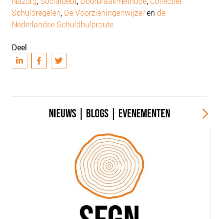
Nazorg
,
Socialdebt
,
Doorbraakmethode
,
Collectief
Schuldregelen
,
De Voorzieningenwijzer
en
de
Nederlandse Schuldhulproute
.
Deel
NIEUWS
|
BLOGS
|
EVENEMENTEN