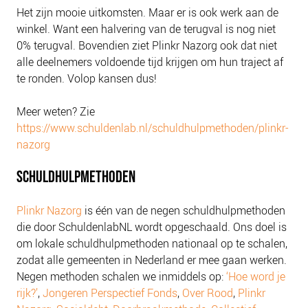
Het zijn mooie uitkomsten. Maar er is ook werk aan de
winkel. Want een halvering van de terugval is nog niet
0% terugval. Bovendien ziet Plinkr Nazorg ook dat niet
alle deelnemers voldoende tijd krijgen om hun traject af
te ronden. Volop kansen dus!
Meer weten? Zie
https://www.schuldenlab.nl/schuldhulpmethoden/plinkr-
nazorg
SCHULDHULPMETHODEN
Plinkr Nazorg
is één van de negen schuldhulpmethoden
die door SchuldenlabNL wordt opgeschaald. Ons doel is
om lokale schuldhulpmethoden nationaal op te schalen,
zodat alle gemeenten in Nederland er mee gaan werken.
Negen methoden schalen we inmiddels op:
‘Hoe word je
rijk?’
,
Jongeren Perspectief Fonds
,
Over Rood
,
Plinkr