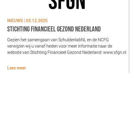
NIEUWS | 03.12.2025
N
STICHTING FINANCIEEL GEZOND NEDERLAND
Gezien het samengaan van SchuldenlabNL en de NCFG
O
verwijzen wij u vanaf heden voor meer informatie naar de
l
website van Stichting Financieel Gezond Nederland: www.sfgn.nl
(
d
Lees meer
L