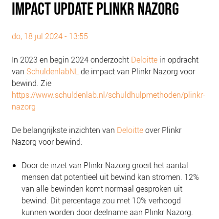
IMPACT UPDATE PLINKR NAZORG
PLINKR NAZORG
SOCIALDEBT
do, 18 jul 2024 - 13:55
DOORBRAAKMETHODE
COLLECTIEF SCHULDREGELEN
In 2023 en begin 2024 onderzocht
Deloitte
in opdracht
DE VOORZIENINGENWIJZER
van
SchuldenlabNL
de impact van Plinkr Nazorg voor
bewind. Zie
NEDERLANDSE SCHULDHULPROUTE (NSR)
https://www.schuldenlab.nl/schuldhulpmethoden/plinkr-
nazorg
OVER ONS
VISIE EN MISSIE
De belangrijkste inzichten van
Deloitte
over Plinkr
HET TEAM
Nazorg voor bewind:
ONZE PARTNERS
Door de inzet van Plinkr Nazorg groeit het aantal
VACATURES
mensen dat potentieel uit bewind kan stromen. 12%
IN DE MEDIA
van alle bewinden komt normaal gesproken uit
bewind. Dit percentage zou met 10% verhoogd
OVER NCFG
kunnen worden door deelname aan Plinkr Nazorg.