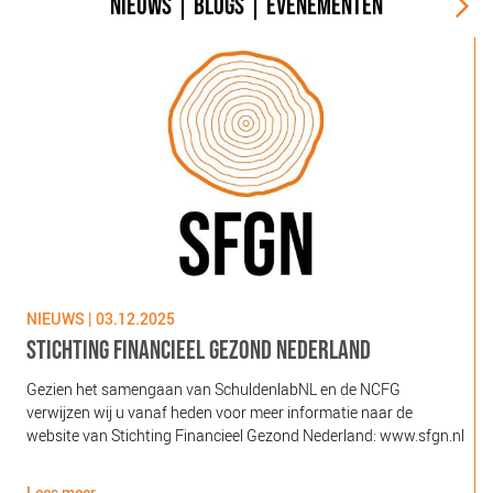
NIEUWS
|
BLOGS
|
EVENEMENTEN
NIEUWS | 03.12.2025
N
STICHTING FINANCIEEL GEZOND NEDERLAND
Gezien het samengaan van SchuldenlabNL en de NCFG
O
verwijzen wij u vanaf heden voor meer informatie naar de
l
website van Stichting Financieel Gezond Nederland: www.sfgn.nl
(
d
Lees meer
L