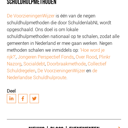
SCHULDHULPMETHODEN
NIEUWS
BLOGS
De VoorzieningenWijzer
is één van de negen
schuldhulpmethoden die door SchuldenlabNL wordt
opgeschaald. Ons doel is om lokale
schuldhulpmethoden nationaal op te schalen, zodat alle
gemeenten in Nederland er mee gaan werken. Negen
methoden schalen we inmiddels op:
‘Hoe word je
rijk?’
,
Jongeren Perspectief Fonds
,
Over Rood
,
Plinkr
Nazorg
,
Socialdebt
,
Doorbraakmethode
,
Collectief
Schuldregelen
,
De VoorzieningenWijzer
en
de
Nederlandse Schuldhulproute
.
Deel