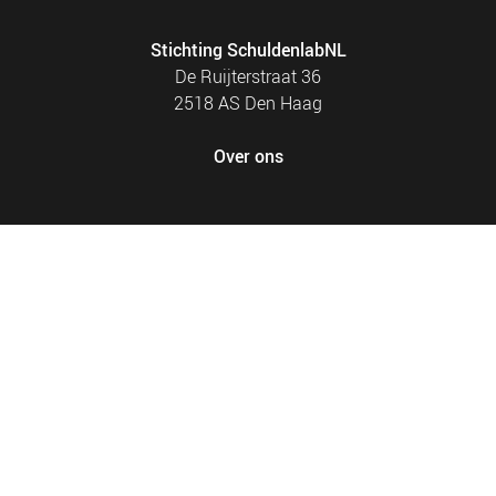
Stichting SchuldenlabNL
De Ruijterstraat 36
2518 AS Den Haag
Over ons
FOOTER
PRIVACY EN COOKIES
MENU
SITEMAP