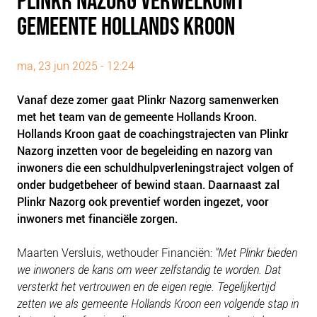
PLINKR NAZORG VERWELKOMT
PLINKR NAZORG
GEMEENTE HOLLANDS KROON
SOCIALDEBT
DOORBRAAKMETHODE
ma, 23 jun 2025 - 12:24
COLLECTIEF SCHULDREGELEN
Vanaf deze zomer gaat Plinkr Nazorg samenwerken
DE VOORZIENINGENWIJZER
met het team van de gemeente Hollands Kroon.
NEDERLANDSE SCHULDHULPROUTE (NSR)
Hollands Kroon gaat de coachingstrajecten van Plinkr
Nazorg inzetten voor de begeleiding en nazorg van
OVER ONS
inwoners die een schuldhulpverleningstraject volgen of
VISIE EN MISSIE
onder budgetbeheer of bewind staan. Daarnaast zal
Plinkr Nazorg ook preventief worden ingezet, voor
HET TEAM
inwoners met financiële zorgen.
ONZE PARTNERS
VACATURES
Maarten Versluis, wethouder Financiën:
"Met Plinkr bieden
we inwoners de kans om weer zelfstandig te worden. Dat
IN DE MEDIA
versterkt het vertrouwen en de eigen regie. Tegelijkertijd
OVER NCFG
zetten we als gemeente Hollands Kroon een volgende stap in