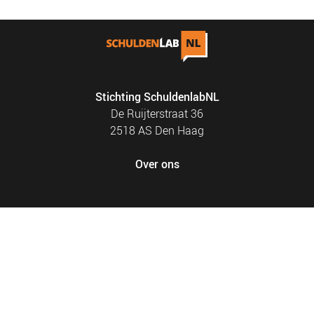
Stichting SchuldenlabNL
De Ruijterstraat 36
2518 AS Den Haag
Over ons
FOOTER
PRIVACY EN COOKIES
MENU
SITEMAP