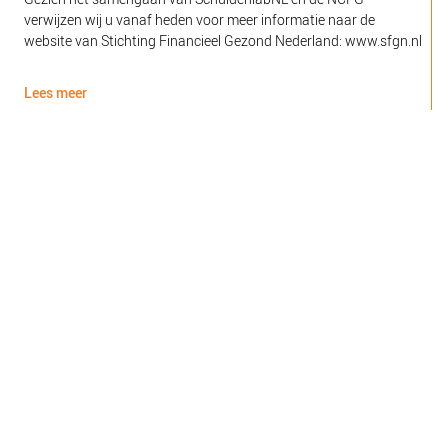
verwijzen wij u vanaf heden voor meer informatie naar de
l
website van Stichting Financieel Gezond Nederland: www.sfgn.nl
(
d
Lees meer
L