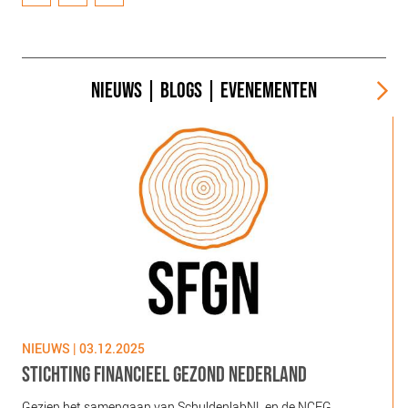
NIEUWS
|
BLOGS
|
EVENEMENTEN
NIEUWS | 03.12.2025
N
STICHTING FINANCIEEL GEZOND NEDERLAND
Gezien het samengaan van SchuldenlabNL en de NCFG
O