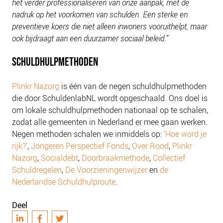
het verder professionaliseren van onze aanpak, met de
NIEUWS
nadruk op het voorkomen van schulden. Een sterke en
BLOGS
preventieve koers die niet alleen inwoners vooruithelpt, maar
ook bijdraagt aan een duurzamer sociaal beleid.”
SCHULDHULPMETHODEN
Plinkr Nazorg
is één van de negen schuldhulpmethoden
die door SchuldenlabNL wordt opgeschaald. Ons doel is
om lokale schuldhulpmethoden nationaal op te schalen,
zodat alle gemeenten in Nederland er mee gaan werken.
Negen methoden schalen we inmiddels op:
‘Hoe word je
rijk?’
,
Jongeren Perspectief Fonds
,
Over Rood
,
Plinkr
Nazorg
,
Socialdebt
,
Doorbraakmethode
,
Collectief
Schuldregelen
,
De Voorzieningenwijzer
en
de
Nederlandse Schuldhulproute
.
Deel