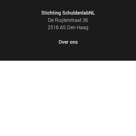
Stichting SchuldenlabNL
De Ruijterstraat 36
2518 AS Den Haag
Over ons
FOOTER
PRIVACY EN COOKIES
MENU
SITEMAP