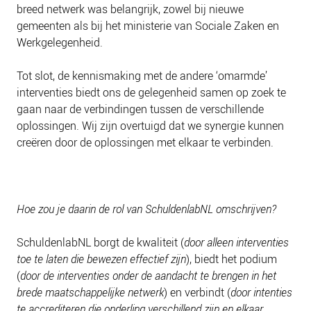
NIEUWS
breed netwerk was belangrijk, zowel bij nieuwe
gemeenten als bij het ministerie van Sociale Zaken en
BLOGS
Werkgelegenheid.
Tot slot, de kennismaking met de andere ‘omarmde’
interventies biedt ons de gelegenheid samen op zoek te
gaan naar de verbindingen tussen de verschillende
oplossingen. Wij zijn overtuigd dat we synergie kunnen
creëren door de oplossingen met elkaar te verbinden.
Hoe zou je daarin de rol van SchuldenlabNL omschrijven?
SchuldenlabNL borgt de kwaliteit (
door alleen interventies
toe te laten die bewezen effectief zijn
), biedt het podium
(
door de interventies onder de aandacht te brengen in het
brede maatschappelijke netwerk
) en verbindt (
door intenties
te accrediteren die onderling verschillend zijn en elkaar