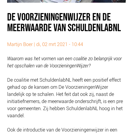
PLINKR NAZORG
SOCIALDEBT
DE VOORZIENINGENWIJZER EN DE
DOORBRAAKMETHODE
MEERWAARDE VAN SCHULDENLABNL
COLLECTIEF SCHULDREGELEN
DE VOORZIENINGENWIJZER
Martijn Boer |
di, 02 mrt 2021 - 10:44
NEDERLANDSE SCHULDHULPROUTE (NSR)
Waarom was het vormen van een coalitie zo belangrijk voor
OVER ONS
het opschalen van de VoorzieningenWijzer?
VISIE EN MISSIE
De coalitie met SchuldenlabNL heeft een positief effect
HET TEAM
gehad op de kansen om De VoorzieningenWijzer
landelijk op te schalen. Het feit dat ook zij, naast de
ONZE PARTNERS
initiatiefnemers, de meerwaarde onderschrijft, is een pre
VACATURES
voor gemeenten. Zij hebben SchuldenlabNL hoog in het
IN DE MEDIA
vaandel.
OVER NCFG
Ook de introductie van de Voorzieningenwijzer in een