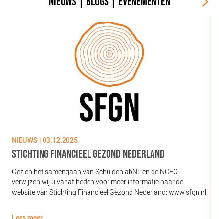
NIEUWS
|
BLOGS
|
EVENEMENTEN
NIEUWS | 03.12.2025
N
STICHTING FINANCIEEL GEZOND NEDERLAND
Gezien het samengaan van SchuldenlabNL en de NCFG
O
verwijzen wij u vanaf heden voor meer informatie naar de
l
website van Stichting Financieel Gezond Nederland: www.sfgn.nl
(
d
Lees meer
L