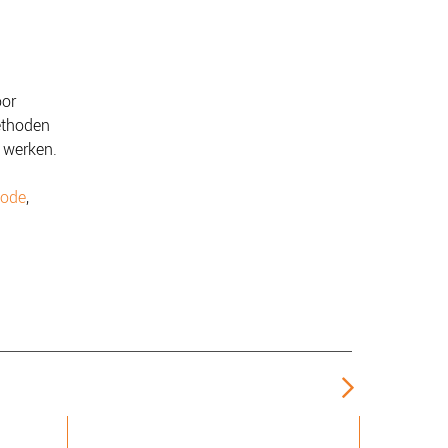
oor
ethoden
 werken.
hode
,