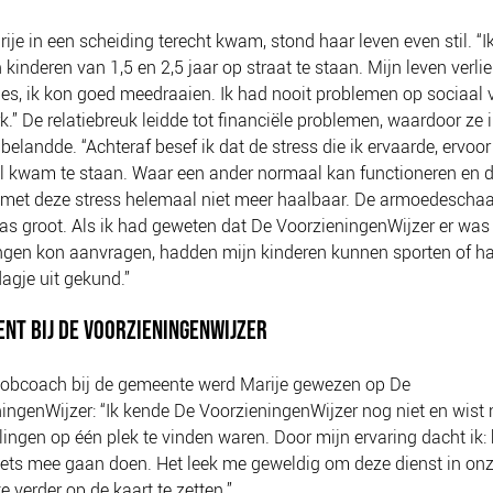
ije in een scheiding terecht kwam, stond haar leven even stil. “
 kinderen van 1,5 en 2,5 jaar op straat te staan. Mijn leven verlie
tjes, ik kon goed meedraaien. Ik had nooit problemen op sociaal v
k.” De relatiebreuk leidde tot financiële problemen, waardoor ze 
 belandde. “Achteraf besef ik dat de stress die ik ervaarde, ervoo
til kwam te staan. Waar een ander normaal kan functioneren en 
met deze stress helemaal niet meer haalbaar. De armoedescha
as groot. Als ik had geweten dat De VoorzieningenWijzer er was
ingen kon aanvragen, hadden mijn kinderen kunnen sporten of 
agje uit gekund.”
NT BIJ DE VOORZIENINGENWIJZER
jobcoach bij de gemeente werd Marije gewezen op De
ingenWijzer: “Ik kende De VoorzieningenWijzer nog niet en wist n
elingen op één plek te vinden waren. Door mijn ervaring dacht ik: 
iets mee gaan doen. Het leek me geweldig om deze dienst in on
 verder op de kaart te zetten.”