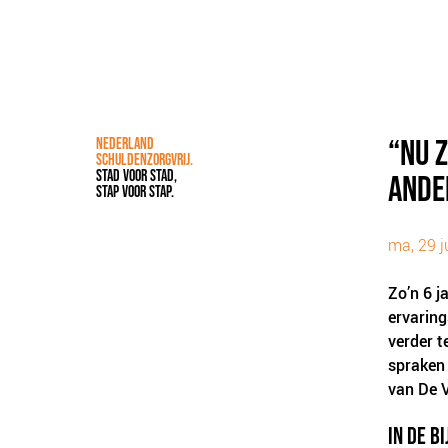
“NU Z
NEDERLAND
SCHULDENZORGVRIJ.
STAD VOOR STAD,
ANDE
STAP VOOR STAP.
ma, 29 j
Zo’n 6 j
ervaring
verder t
spraken 
van De V
IN DE B