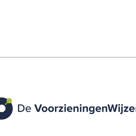
SCHULDHULPMETHODEN
O
HOE WORD JE RIJK?
VIS
JONGEREN PERSPECTIEF FONDS
HE
OVER ROOD
ON
PLINKR NAZORG
VA
SOCIALDEBT
IN
DOORBRAAKMETHODE
OV
COLLECTIEF SCHULDREGELEN
DE VOORZIENINGENWIJZER
NEDERLANDSE SCHULDHULPROUTE (NSR)