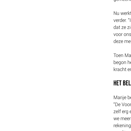
Nu werkt
verder. 
dat ze z
voor ons
deze men
Toen Mar
begon he
kracht e
HET BEL
Marije b
“De Voor
zelf erg
we meer
rekenin