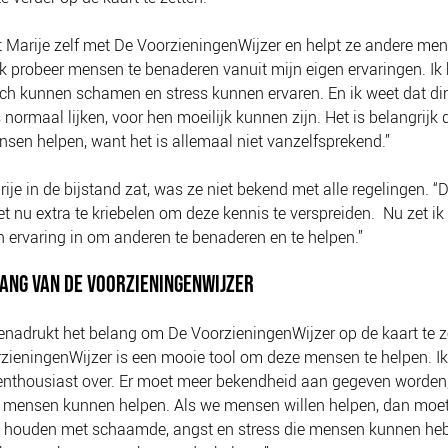
 Marije zelf met De VoorzieningenWijzer en helpt ze andere me
“Ik probeer mensen te benaderen vanuit mijn eigen ervaringen. Ik 
ich kunnen schamen en stress kunnen ervaren. En ik weet dat di
 normaal lijken, voor hen moeilijk kunnen zijn. Het is belangrijk 
sen helpen, want het is allemaal niet vanzelfsprekend.”
ije in de bijstand zat, was ze niet bekend met alle regelingen. 
t nu extra te kriebelen om deze kennis te verspreiden. Nu zet ik
n ervaring in om anderen te benaderen en te helpen.”
ANG VAN DE VOORZIENINGENWIJZER
enadrukt het belang om De VoorzieningenWijzer op de kaart te z
zieningenWijzer is een mooie tool om deze mensen te helpen. Ik
 enthousiast over. Er moet meer bekendheid aan gegeven worden
 mensen kunnen helpen. Als we mensen willen helpen, dan moe
g houden met schaamde, angst en stress die mensen kunnen heb