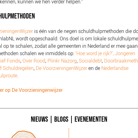
rkennen, kunnen we hen verder helpen.”
HULPMETHODEN
zieningenWijzer
is één van de negen schuldhulpmethoden die d
nlabNL wordt opgeschaald. Ons doel is om lokale schuldhulpm
l op te schalen, zodat alle gemeenten in Nederland er mee gaan
ethoden schalen we inmiddels op:
‘Hoe word je rijk?’,
Jongeren
ief Fonds
,
Over Rood
,
Plinkr Nazorg
,
Socialdebt
,
Doorbraakmet
ef Schuldregelen
,
De VoorzieningenWijzer
en de
Nederlandse
ulproute
.
er op De Voorzieningenwijzer
NIEUWS
|
BLOGS
|
EVENEMENTEN