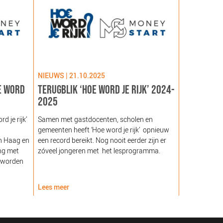
NIEUWS | 21.10.2025
NIEUWS | 09
E WORD
TERUGBLIK ‘HOE WORD JE RIJK’ 2024-
LANCERING
2025
GEZOND NE
NOORDEIN
 je rijk’
Samen met gastdocenten, scholen en
gemeenten heeft ‘Hoe word je rijk’ opnieuw
Hare Majeste
n Haag en
een record bereikt. Nog nooit eerder zijn er
woensdag 12
ng met
zóveel jongeren met het lesprogramma.
Noordeinde g
 worden
van de Stich
Nederland (
Lees meer
Lees meer