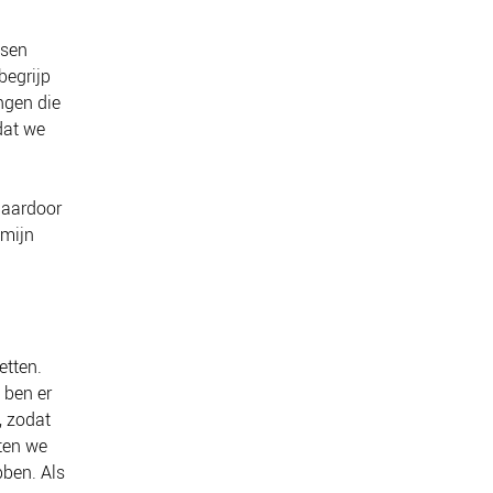
nsen
begrijp
ngen die
dat we
“Daardoor
 mijn
etten.
 ben er
, zodat
ten we
ben. Als