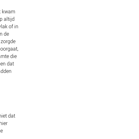
Ik kwam
p altijd
lak of in
in de
r zorgde
doorgaat,
amte die
 en dat
hadden
iet dat
hier
ze