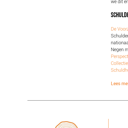
we dit e
SCHULD
De Voor
Schulde
nationaa
Negen m
Perspect
Collecti
Schuldh
Lees me