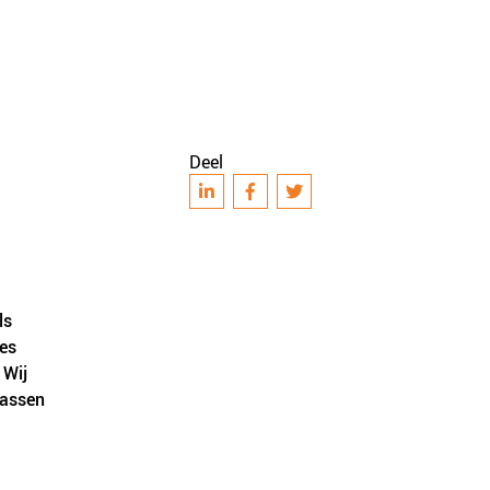
Deel
ls
ies
 Wij
passen