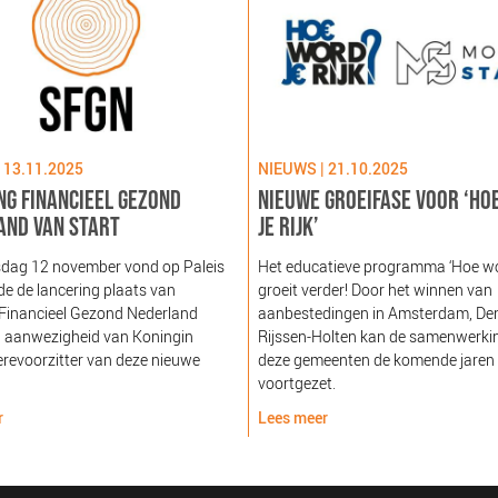
 13.11.2025
NIEUWS | 21.10.2025
NG FINANCIEEL GEZOND
NIEUWE GROEIFASE VOOR ‘HO
AND VAN START
JE RIJK’
dag 12 november vond op Paleis
Het educatieve programma ‘Hoe word
e de lancering plaats van
groeit verder! Door het winnen van
 Financieel Gezond Nederland
aanbestedingen in Amsterdam, De
n aanwezigheid van Koningin
Rijssen-Holten kan de samenwerki
revoorzitter van deze nieuwe
deze gemeenten de komende jaren
voortgezet.
r
Lees meer