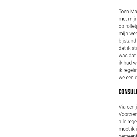
Toen Mar
met mijn
op rolle
mijn wer
bijstand
dat ik s
was dat 
ik had w
ik regel
we een d
CONSULE
Via een 
Voorzien
alle reg
moet ik 
gemeente