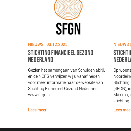
NIEUWS | 03.12.2025
NIEUWS |
STICHTING FINANCIEEL GEZOND
STICHTI
NEDERLAND
NEDERL
Gezien het samengaan van SchuldenlabNL
Op woens
en de NCFG verwijzen wij u vanaf heden
Noordeind
voor meer informatie naar de website van
Stichting
Stichting Financieel Gezond Nederland:
(SFGN), i
www.sfgn.nl
Máxima, e
stichting.
Lees meer
Lees mee