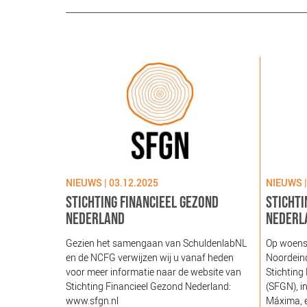
NIEUWS | 03.12.2025
NIEUWS |
STICHTING FINANCIEEL GEZOND
STICHTI
NEDERLAND
NEDERL
Gezien het samengaan van SchuldenlabNL
Op woens
en de NCFG verwijzen wij u vanaf heden
Noordeind
voor meer informatie naar de website van
Stichting
Stichting Financieel Gezond Nederland:
(SFGN), i
www.sfgn.nl
Máxima, e