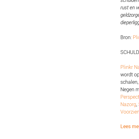
schulden
rust en 
geldzorg
dieperlig
Bron:
Pli
SCHUL
Plinkr N
wordt op
schalen,
Negen m
Perspect
Nazorg
,
Voorzien
Lees me