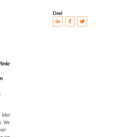
Deel
linkr
en
.
k. Met
n. We
van