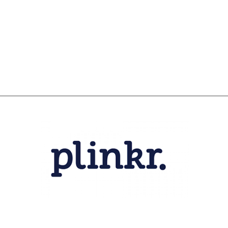
SCHULDHULPMETHODEN
O
HOE WORD JE RIJK?
VIS
JONGEREN PERSPECTIEF FONDS
HE
OVER ROOD
ON
PLINKR NAZORG
VA
SOCIALDEBT
IN
DOORBRAAKMETHODE
OV
COLLECTIEF SCHULDREGELEN
DE VOORZIENINGENWIJZER
NEDERLANDSE SCHULDHULPROUTE (NSR)