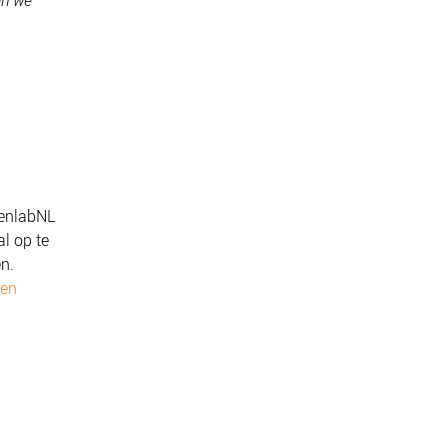
en we
denlabNL
l op te
n.
ren