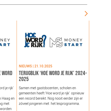
NIEUWS | 21.10.2025
NIEUWS | 09
E WORD
TERUGBLIK ‘HOE WORD JE RIJK’ 2024-
LANCERING
2025
GEZOND NE
NOORDEIN
 je rijk’
Samen met gastdocenten, scholen en
gemeenten heeft ‘Hoe word je rijk’ opnieuw
Hare Majeste
n Haag en
een record bereikt. Nog nooit eerder zijn er
woensdag 12
ng met
zóveel jongeren met het lesprogramma.
Noordeinde g
 worden
van de Stich