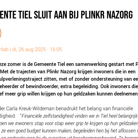
NTE TIEL SLUIT AAN BIJ PLINKR NAZORG
nlab
|
di, 26 aug 2025 - 16:05
eze zomer is de Gemeente Tiel een samenwerking gestart met P
Met de trajecten van Plinkr Nazorg krijgen inwoners die in een
lpverleningstraject zitten, met of zonder ondersteuning van e
heerder of bewindvoerder, extra begeleiding. Ook inwoners die
ef meer grip willen krijgen op hun geldzaken kunnen deelnemen
r Carla Kreuk-Wildeman benadrukt het belang van financiële
digheid: “
Financiële zelfstandigheid vinden we in Tiel heel belangrij
lpen we inwoners stap voor stap weer grip te krijgen op hun geldzake
e ze een goed budget kunnen maken, begeleiden hen bij het aflossen 