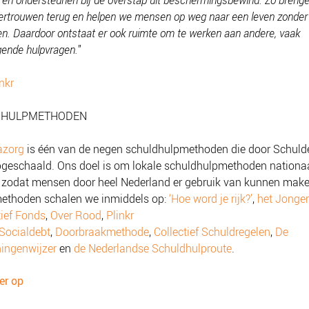
 en ondersteunen bij de overstap uit beschermingsbewind. Zo breng
vertrouwen terug en helpen we mensen op weg naar een leven zonder
en. Daardoor ontstaat er ook ruimte om te werken aan andere, vaak
gende hulpvragen.
”
nkr
DHULPMETHODEN
azorg
is één van de negen schuldhulpmethoden die door Schul
geschaald. Ons doel is om lokale schuldhulpmethoden nationaa
 zodat mensen door heel Nederland er gebruik van kunnen make
ethoden schalen we inmiddels op:
‘Hoe word je rijk?’
,
het Jonge
ief Fonds
,
Over Rood
,
Plinkr
Socialdebt
,
Doorbraakmethode
,
Collectief Schuldregelen
,
De
ingenwijzer
en
de Nederlandse Schuldhulproute
.
er op