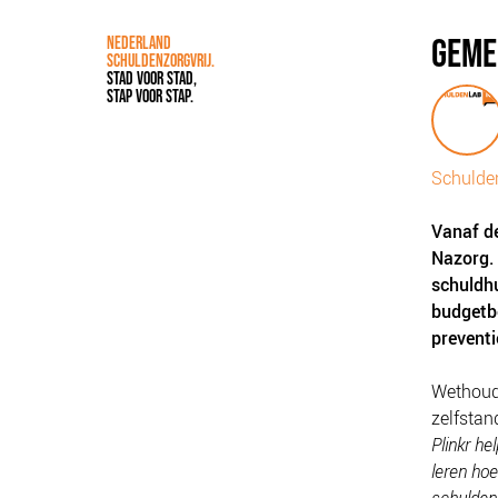
GEMEE
NEDERLAND
SCHULDENZORGVRIJ.
STAD VOOR STAD,
STAP VOOR STAP.
Schulde
Vanaf d
Nazorg. 
schuldhu
budgetbe
preventi
Wethoude
zelfstan
Plinkr he
leren ho