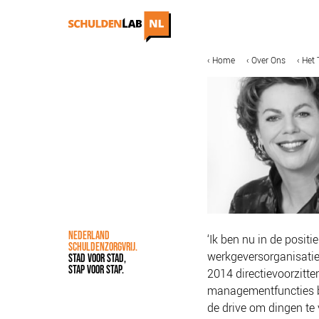
Overslaan
en
naar
de
MAIN
KRUIMELPAD
Home
Over Ons
Het
IN DE MEDIA
ONZE AANPAK
inhoud
NAVIGATION
gaan
COALITIEVORMING
FINANCIERING
IMPACTMETING
OPSCHALING
ACCREDITATIE
NEDERLAND
‘Ik ben nu in de positi
SCHULDENZORGVRIJ.
werkgeversorganisatie 
STAD VOOR STAD,
STAP VOOR STAP.
2014 directievoorzitte
managementfuncties bi
de drive om dingen te 