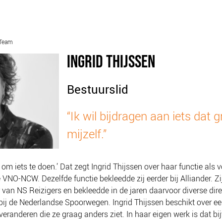
 Team
SCHULDHULPMETHODEN
O
INGRID THIJSSEN
HOE WORD JE RIJK?
VIS
JONGEREN PERSPECTIEF FONDS
HE
Bestuurslid
OVER ROOD
ON
PLINKR NAZORG
VA
“Ik wil bijdragen aan iets dat g
SOCIALDEBT
IN
mijzelf.”
DOORBRAAKMETHODE
OV
COLLECTIEF SCHULDREGELEN
e om iets te doen.’ Dat zegt Ingrid Thijssen over haar functie als v
DE VOORZIENINGENWIJZER
VNO-NCW. Dezelfde functie bekleedde zij eerder bij Alliander. Z
NEDERLANDSE SCHULDHULPROUTE (NSR)
r van NS Reizigers en bekleedde in de jaren daarvoor diverse dire
j de Nederlandse Spoorwegen. Ingrid Thijssen beschikt over ee
veranderen die ze graag anders ziet. In haar eigen werk is dat bi