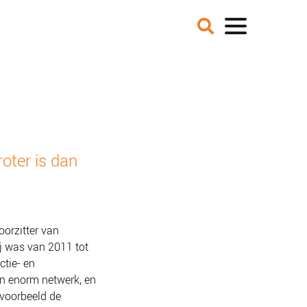
VER ONS
NIEUWS
BLOGS
IE EN MISSIE
T TEAM
ZE PARTNERS
CATURES
roter is dan
 DE MEDIA
ER NCFG
oorzitter van
ij was van 2011 tot
ctie- en
n enorm netwerk, en
jvoorbeeld de