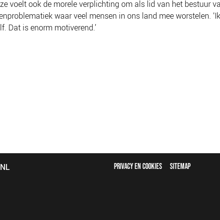
 ze voelt ook de morele verplichting om als lid van het bestuur 
enproblematiek waar veel mensen in ons land mee worstelen. ‘Ik 
lf. Dat is enorm motiverend.’
FOOTER
bNL
PRIVACY EN COOKIES
SITEMAP
MENU