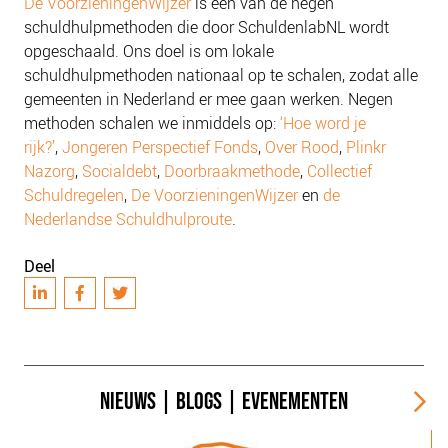
De VoorzieningenWijzer
is één van de negen
schuldhulpmethoden die door SchuldenlabNL wordt
opgeschaald. Ons doel is om lokale
schuldhulpmethoden nationaal op te schalen, zodat alle
gemeenten in Nederland er mee gaan werken. Negen
methoden schalen we inmiddels op:
‘Hoe word je
rijk?’
,
Jongeren Perspectief Fonds
,
Over Rood
,
Plinkr
Nazorg
,
Socialdebt
,
Doorbraakmethode
,
Collectief
Schuldregelen
,
De VoorzieningenWijzer
en
de
Nederlandse Schuldhulproute
.
Deel
NIEUWS
|
BLOGS
|
EVENEMENTEN