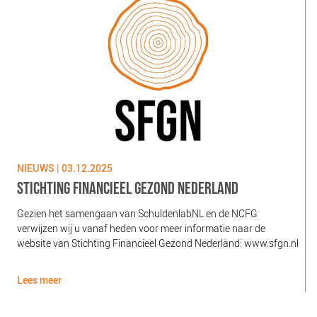
NIEUWS | 03.12.2025
N
STICHTING FINANCIEEL GEZOND NEDERLAND
Gezien het samengaan van SchuldenlabNL en de NCFG
O
verwijzen wij u vanaf heden voor meer informatie naar de
l
website van Stichting Financieel Gezond Nederland: www.sfgn.nl
(
d
Lees meer
L