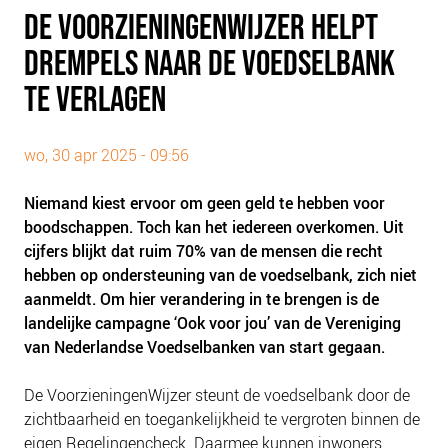
PLINKR NAZORG
DE VOORZIENINGENWIJZER HELPT
SOCIALDEBT
DREMPELS NAAR DE VOEDSELBANK
DOORBRAAKMETHODE
TE VERLAGEN
COLLECTIEF SCHULDREGELEN
DE VOORZIENINGENWIJZER
wo, 30 apr 2025 - 09:56
NEDERLANDSE SCHULDHULPROUTE (NSR)
Niemand kiest ervoor om geen geld te hebben voor
OVER ONS
boodschappen. Toch kan het iedereen overkomen. Uit
cijfers blijkt dat ruim 70% van de mensen die recht
VISIE EN MISSIE
hebben op ondersteuning van de voedselbank, zich niet
HET TEAM
aanmeldt. Om hier verandering in te brengen is de
ONZE PARTNERS
landelijke campagne ‘Ook voor jou’ van de Vereniging
van Nederlandse Voedselbanken van start gegaan.
VACATURES
IN DE MEDIA
De VoorzieningenWijzer steunt de voedselbank door de
OVER NCFG
zichtbaarheid en toegankelijkheid te vergroten binnen de
eigen Regelingencheck. Daarmee kunnen inwoners