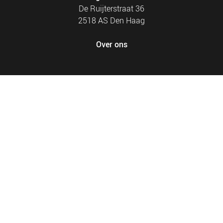
De Ruijterstraat 36
2518 AS Den Haag
Over ons
FOOTER
PRIVACY EN COOKIES
MENU
SITEMAP