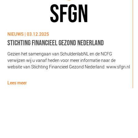
NIEUWS | 03.12.2025
N
STICHTING FINANCIEEL GEZOND NEDERLAND
Gezien het samengaan van SchuldenlabNL en de NCFG
O
verwijzen wij u vanaf heden voor meer informatie naar de
l
website van Stichting Financieel Gezond Nederland: www.sfgn.nl
(
d
Lees meer
L