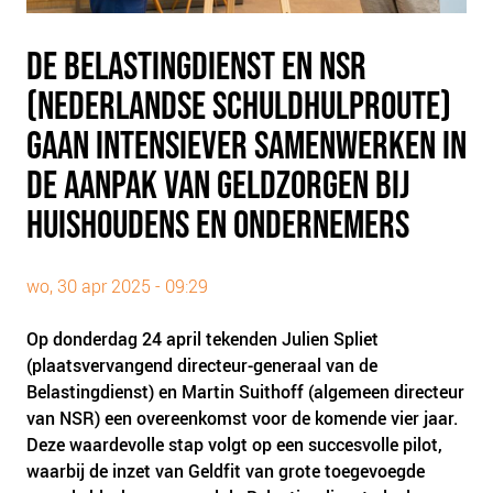
PLINKR NAZORG
SOCIALDEBT
DE BELASTINGDIENST EN NSR
DOORBRAAKMETHODE
(NEDERLANDSE SCHULDHULPROUTE)
COLLECTIEF SCHULDREGELEN
GAAN INTENSIEVER SAMENWERKEN IN
DE VOORZIENINGENWIJZER
DE AANPAK VAN GELDZORGEN BIJ
NEDERLANDSE SCHULDHULPROUTE (NSR)
HUISHOUDENS EN ONDERNEMERS
OVER ONS
VISIE EN MISSIE
wo, 30 apr 2025 - 09:29
HET TEAM
Op donderdag 24 april tekenden Julien Spliet
ONZE PARTNERS
(plaatsvervangend directeur-generaal van de
VACATURES
Belastingdienst) en Martin Suithoff (algemeen directeur
van NSR) een overeenkomst voor de komende vier jaar.
IN DE MEDIA
Deze waardevolle stap volgt op een succesvolle pilot,
OVER NCFG
waarbij de inzet van Geldfit van grote toegevoegde