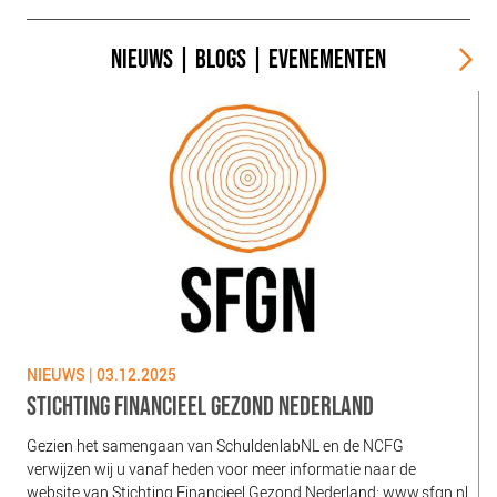
NIEUWS
|
BLOGS
|
EVENEMENTEN
NIEUWS | 03.12.2025
N
STICHTING FINANCIEEL GEZOND NEDERLAND
Gezien het samengaan van SchuldenlabNL en de NCFG
O
verwijzen wij u vanaf heden voor meer informatie naar de
l
website van Stichting Financieel Gezond Nederland: www.sfgn.nl
(