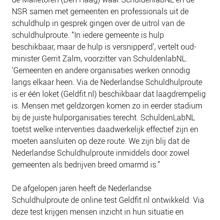
NIEUWS
NSR samen met gemeenten en professionals uit de
BLOGS
schuldhulp in gesprek gingen over de uitrol van de
schuldhulproute. “In iedere gemeente is hulp
beschikbaar, maar de hulp is versnipperd’, vertelt oud-
minister Gerrit Zalm, voorzitter van SchuldenlabNL.
‘Gemeenten en andere organisaties werken onnodig
langs elkaar heen. Via de Nederlandse Schuldhulproute
is er één loket (Geldfit.nl) beschikbaar dat laagdrempelig
is. Mensen met geldzorgen komen zo in eerder stadium
bij de juiste hulporganisaties terecht. SchuldenLabNL
toetst welke interventies daadwerkelijk effectief zijn en
moeten aansluiten op deze route. We zijn blij dat de
Nederlandse Schuldhulproute inmiddels door zowel
gemeenten als bedrijven breed omarmd is.”
De afgelopen jaren heeft de Nederlandse
Schuldhulproute de online test Geldfit.nl ontwikkeld. Via
deze test krijgen mensen inzicht in hun situatie en