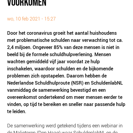
VOORKOMEN
PLINKR NAZORG
SOCIALDEBT
wo, 10 feb 2021 - 15:27
DOORBRAAKMETHODE
COLLECTIEF SCHULDREGELEN
Door het coronavirus groeit het aantal huishoudens
met problematische schulden naar verwachting tot ca.
DE VOORZIENINGENWIJZER
2,4 miljoen. Ongeveer 85% van deze mensen is niet in
NEDERLANDSE SCHULDHULPROUTE (NSR)
beeld bij de formele schuldhulpverlening. Mensen
wachten gemiddeld vijf jaar voordat ze hulp
OVER ONS
inschakelen, waardoor schulden en de bijkomende
VISIE EN MISSIE
problemen zich opstapelen. Daarom hebben de
Nederlandse Schuldhulproute (NSR) en SchuldenlabNL
HET TEAM
vanmiddag de samenwerking bevestigd en een
ONZE PARTNERS
overeenkomst ondertekend om meer mensen eerder te
VACATURES
vinden, op tijd te bereiken en sneller naar passende hulp
te leiden.
IN DE MEDIA
OVER NCFG
De samenwerking werd getekend tijdens een webinar in
de Malietoren (Den Haag) waar SchuldenlabNL en de