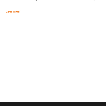
d
Lees meer
L