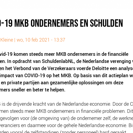
D-19 MKB ONDERNEMERS EN SCHULDEN
Kleine |
wo, 10 feb 2021 - 13:37
vid-19 komen steeds meer MKB ondernemers in de
financiële
en. In opdracht van SchuldenlabNL, de Nederlandse verenging
n het Verbond van de Verzekeraars voerde Deloitte een analyse
impact van COVID-19 op het MKB. Op basis van dit actieplan 
 en private partijen aan gezamenlijke oplossingen om deze
ers sneller en beter te helpen.
is de drijvende kracht van de Nederlandse economie. Door de 
omen steeds meer MKB ondernemers in financiële problemen. Dit
 gevolgen voor (de omgeving van) de ondernemer zelf, de werkn
veranciers en daarmee voor de gehele Nederlandse economie. B
en vooral de zelfstandigen (zonder personeel) hard geraakt.