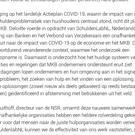
ging op het landelijk Actieplan COVID-19, waarin de impact van d
huldenproblematiek van huishoudens centraal stond, richt dit pl
KB. Deloitte voerde in opdracht van SchuldenLabNL, Nederland
ng van Banken en het Verbond van Verzekeraars een onafhankel
 uit naar de impact van COVID-19 op de economie en het MKB.
D
oortdurend veranderende context, waarmee het onderzoek een
opname is
. Daarnaast is onderzocht hoe het huidige systeem v
ties en regelingen dat MKB ondernemers ondersteunt eruit ziet.
tdagingen lopen ondernemers en hun omgeving aan in het signa
probleem, het zoeken van hulp en het vinden van een oplossing.
e oplossingen (zowel nieuw als deels gebaseerd op reeds besta
even) geïdentificeerd in afstemming met betrokkenen uit het veld.
uithoff, directeur van de NSR, omarmt deze nauwere samenwerk
nafhankelijke organisaties hebben een heldere rolverdeling gekr
r voor dat mensen naar de juiste hulporganisaties worden verw
ldenlabNL kunnen we de effectiviteit van ons werk vaststellen,