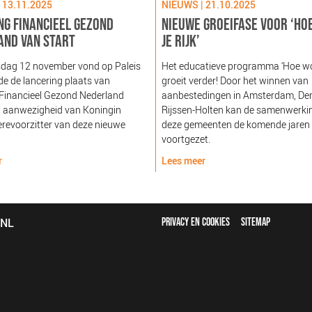
 13.11.2025
NIEUWS | 21.10.2025
NG FINANCIEEL GEZOND
NIEUWE GROEIFASE VOOR ‘HO
AND VAN START
JE RIJK’
dag 12 november vond op Paleis
Het educatieve programma ‘Hoe word
e de lancering plaats van
groeit verder! Door het winnen van
 Financieel Gezond Nederland
aanbestedingen in Amsterdam, De
n aanwezigheid van Koningin
Rijssen-Holten kan de samenwerki
revoorzitter van deze nieuwe
deze gemeenten de komende jaren
voortgezet.
r
Lees meer
FOOTER
bNL
PRIVACY EN COOKIES
SITEMAP
MENU