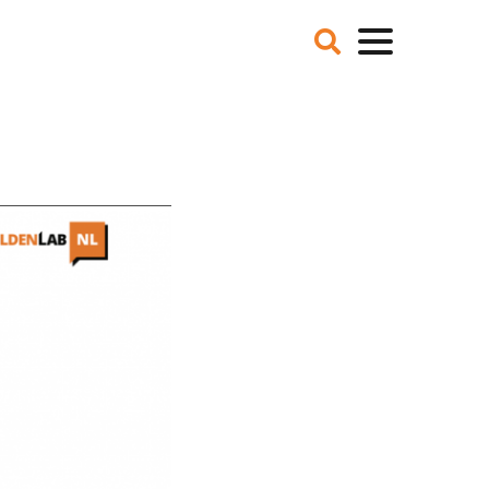
VER ONS
NIEUWS
BLOGS
IE EN MISSIE
T TEAM
ZE PARTNERS
CATURES
 DE MEDIA
ER NCFG