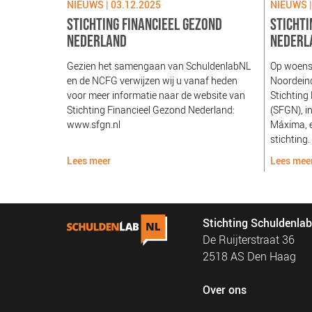
NIEUWS | 03.12.2025
NIEUWS |
STICHTING FINANCIEEL GEZOND
STICHTI
NEDERLAND
NEDERL
Gezien het samengaan van SchuldenlabNL
Op woens
en de NCFG verwijzen wij u vanaf heden
Noordeind
voor meer informatie naar de website van
Stichting
Stichting Financieel Gezond Nederland:
(SFGN), i
www.sfgn.nl
Máxima, e
stichting.
Lees meer
Lees mee
Stichting Schuldenla
De Ruijterstraat 36
2518 AS Den Haag
Over ons