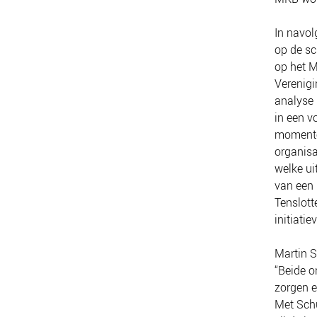
In navol
op de sc
op het M
Verenigi
analyse
in een v
moment
organisa
welke ui
van een 
Tenslott
initiati
Martin S
“Beide o
zorgen e
Met Schu