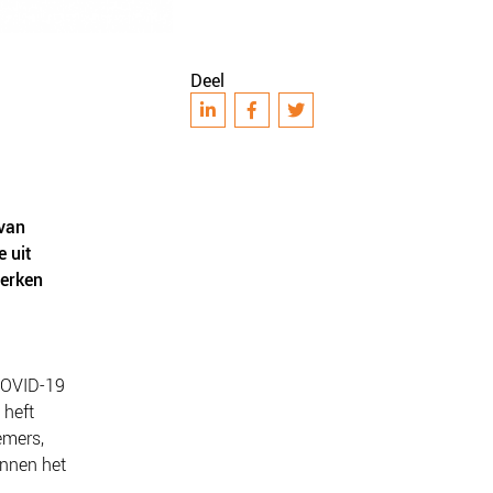
Deel
 van
 uit
werken
COVID-19
 heft
emers,
innen het