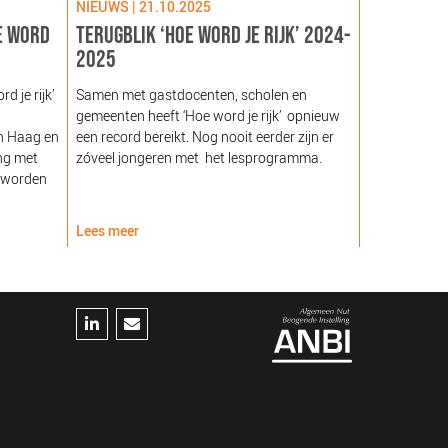
NIEUWS | 21.10.2025
NIEUWS | 09
E WORD
TERUGBLIK ‘HOE WORD JE RIJK’ 2024-
LANCERING
2025
GEZOND NE
NOORDEIN
 je rijk’
Samen met gastdocenten, scholen en
gemeenten heeft ‘Hoe word je rijk’ opnieuw
Hare Majeste
n Haag en
een record bereikt. Nog nooit eerder zijn er
woensdag 12
ng met
zóveel jongeren met het lesprogramma.
Noordeinde g
 worden
van de Stich
Nederland (
Lees meer
Lees meer