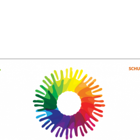
SCHULDHULPMETHODEN
O
HOE WORD JE RIJK?
VIS
JONGEREN PERSPECTIEF FONDS
HE
OVER ROOD
ON
PLINKR NAZORG
VA
SOCIALDEBT
IN
DOORBRAAKMETHODE
OV
COLLECTIEF SCHULDREGELEN
DE VOORZIENINGENWIJZER
NEDERLANDSE SCHULDHULPROUTE (NSR)