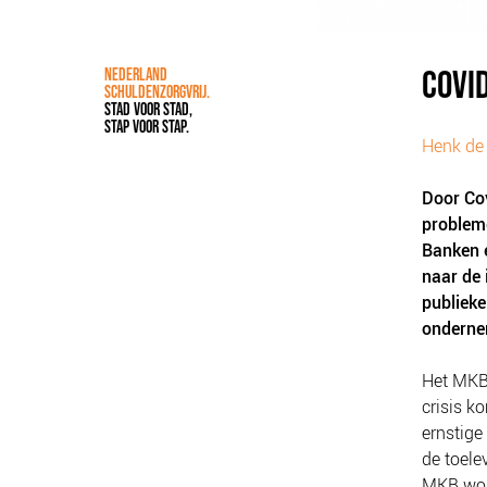
COVI
NEDERLAND
SCHULDENZORGVRIJ.
STAD VOOR STAD,
STAP VOOR STAP.
Henk de 
Door Co
problem
Banken e
naar de 
publieke
ondernem
Het MKB 
crisis k
ernstige
de toele
MKB word