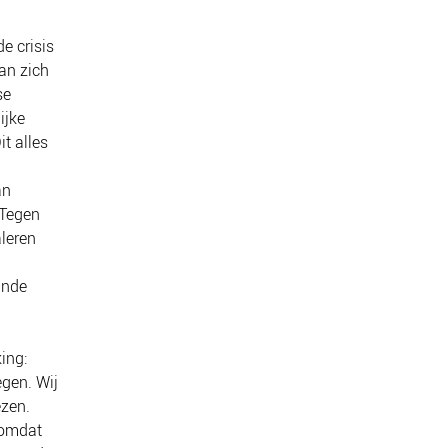
e crisis
an zich
se
ijke
it alles
an
 Tegen
leren
ande
ing:
egen. Wij
ezen.
 omdat