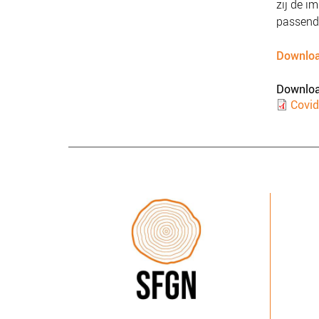
zij de i
passend
Downloa
Downlo
Docume
Covid