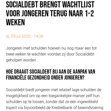
SOCIALDEBT BRENGT WACHTLIJST
PLINKR NAZORG
VOOR JONGEREN TERUG NAAR 1-2
SOCIALDEBT
DOORBRAAKMETHODE
WEKEN
COLLECTIEF SCHULDREGELEN
DE VOORZIENINGENWIJZER
di, 29 jul 2025 - 14:36
NEDERLANDSE SCHULDHULPROUTE (NSR)
Jongeren met schulden hoeven nu nog maar een tot
twee weken te wachten voordat zij door Socialdebt
OVER ONS
geholpen worden.
VISIE EN MISSIE
HOE DRAAGT SOCIALDEBT BIJ AAN DE AANPAK VAN
HET TEAM
FINANCIËLE GEZONDHEID ONDER JONGEREN?
ONZE PARTNERS
VACATURES
Socialdebt biedt jongeren met relatief lage schulden de
IN DE MEDIA
mogelijkheid om op een toegankelijke manier zelf hun
schulden op te lossen, zonder dat ze een ingewikkeld
OVER NCFG
traject via bijvoorbeeld de Kredietbank of bewindvoering