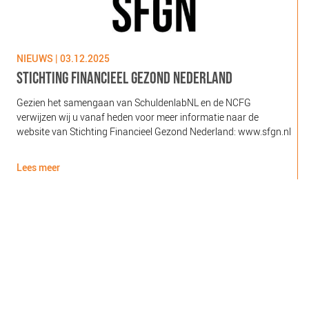
NIEUWS | 03.12.2025
N
STICHTING FINANCIEEL GEZOND NEDERLAND
Gezien het samengaan van SchuldenlabNL en de NCFG
O
verwijzen wij u vanaf heden voor meer informatie naar de
l
website van Stichting Financieel Gezond Nederland: www.sfgn.nl
(
d
Lees meer
L