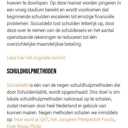
hoeven te doorlopen. Op deze manier worden jongeren in
NIEUWS
een vroeg stadium bereikt en wordt voorkomen dat
BLOGS
beginnende schulden escaleren tot ernstige financiële
problemen. Socialdebt lost schulden letterlijk op, door
deze over te nemen van de schuldeisers en het aantal
openstaande rekeningen te reduceren tot één
overzichtelijke maandelijkse betaling.
Lees hier het originele bericht.
SCHULDHULPMETHODEN
Socialdebt
is één van de negen schuldhulpmethoden die
door SchuldenlabNL wordt opgeschaald. Ons doel is om
lokale schuldhulpmethoden nationaal op te schalen,
zodat mensen door heel Nederland er gebruik van
kunnen maken. Negen methoden schalen we inmiddels
op:
‘Hoe word je rijk?’
,
het Jongeren Perspectief Fonds
,
Over Rood
,
Plinkr