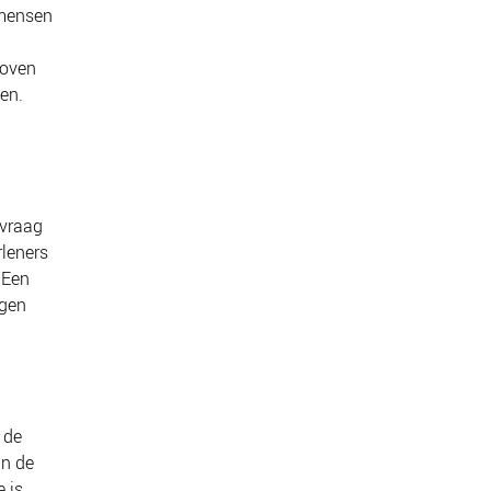
 mensen
boven
den.
nvraag
rleners
 Een
agen
 de
an de
e is