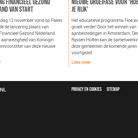
NG FINANCIEEL GEZOND
NIEUWE GROEIFASE VOOR ‘HO
AND VAN START
JE RIJK’
dag 12 november vond op Paleis
Het educatieve programma ‘Hoe word
e de lancering plaats van
groeit verder! Door het winnen van
 Financieel Gezond Nederland
aanbestedingen in Amsterdam, De
n aanwezigheid van Koningin
Rijssen-Holten kan de samenwerki
revoorzitter van deze nieuwe
deze gemeenten de komende jaren
voortgezet.
r
Lees meer
FOOTER
bNL
PRIVACY EN COOKIES
SITEMAP
MENU