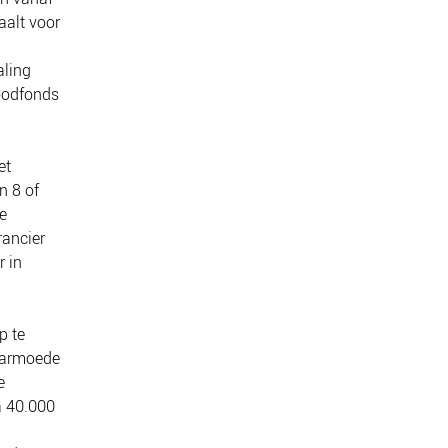
aalt voor
aling
Noodfonds
et
n 8 of
e
rancier
r in
p te
e armoede
e
a 40.000