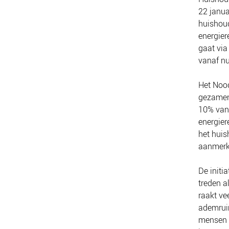
22 janua
huishoud
energier
gaat via
vanaf n
Het Nood
gezamenl
10% van 
energier
het huis
aanmerk
De initi
treden a
raakt ve
ademruim
mensen 