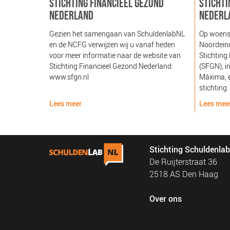
STICHTING FINANCIEEL GEZOND
STICHTI
NEDERLAND
NEDERL
Gezien het samengaan van SchuldenlabNL
Op woens
en de NCFG verwijzen wij u vanaf heden
Noordeind
voor meer informatie naar de website van
Stichting
Stichting Financieel Gezond Nederland:
(SFGN), i
www.sfgn.nl
Máxima, e
stichting.
Lees meer
Lees mee
Stichting Schuldenla
De Ruijterstraat 36
2518 AS Den Haag
Over ons