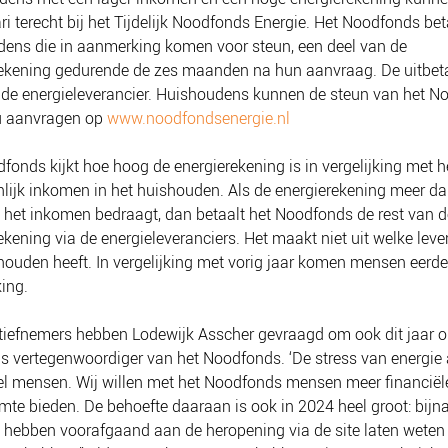
ri terecht bij het Tijdelijk Noodfonds Energie. Het Noodfonds bet
ens die in aanmerking komen voor steun, een deel van de
ekening gedurende de zes maanden na hun aanvraag. De uitbet
 de energieleverancier. Huishoudens kunnen de steun van het 
u aanvragen op
www.noodfondsenergie.nl
fonds kijkt hoe hoog de energierekening is in vergelijking met h
ijk inkomen in het huishouden. Als de energierekening meer da
het inkomen bedraagt, dan betaalt het Noodfonds de rest van d
ekening via de energieleveranciers. Het maakt niet uit welke leve
houden heeft. In vergelijking met vorig jaar komen mensen eerde
ing.
atiefnemers hebben Lodewijk Asscher gevraagd om ook dit jaar o
ls vertegenwoordiger van het Noodfonds. ‘De stress van energi
el mensen. Wij willen met het Noodfonds mensen meer financiël
te bieden. De behoefte daaraan is ook in 2024 heel groot: bijn
hebben voorafgaand aan de heropening via de site laten weten