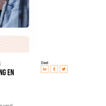
G
Deel
NG EN
n vanaf