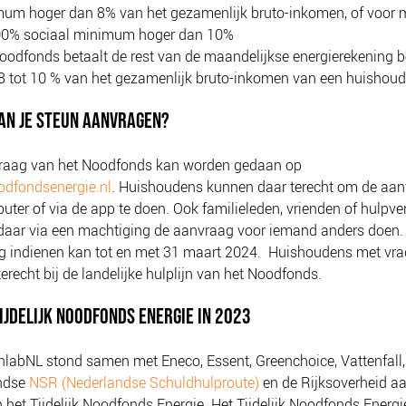
um hoger dan 8% van het gezamenlijk bruto-inkomen, of voor
00% sociaal minimum hoger dan 10%
oodfonds betaalt de rest van de maandelijkse energierekening 
8 tot 10 % van het gezamenlijk bruto-inkomen van een huishou
AN JE STEUN AANVRAGEN?
raag van het Noodfonds kan worden gedaan op
dfondsenergie.nl
. Huishoudens kunnen daar terecht om de aa
uter of via de app te doen. Ook familieleden, vrienden of hulpve
daar via een machtiging de aanvraag voor iemand anders doen.
g indienen kan tot en met 31 maart 2024. Huishoudens met vr
erecht bij de landelijke hulplijn van het Noodfonds.
IJDELIJK NOODFONDS ENERGIE IN 2023
labNL stond samen met Eneco, Essent, Greenchoice, Vattenfall,
ndse
NSR (Nederlandse Schuldhulproute)
en de Rijksoverheid a
 het Tijdelijk Noodfonds Energie. Het Tijdelijk Noodfonds Energi