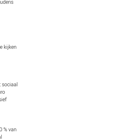
oudens
e kijken
 sociaal
uro
ief
10 % van
l