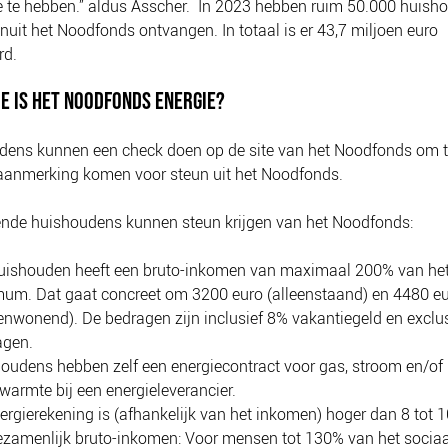
e te hebben.” aldus Asscher. In 2023 hebben ruim 50.000 huish
nuit het Noodfonds ontvangen. In totaal is er 43,7 miljoen euro
erd.
E IS HET NOODFONDS ENERGIE?
ens kunnen een check doen op de site van het Noodfonds om t
 aanmerking komen voor steun uit het Noodfonds.
ende huishoudens kunnen steun krijgen van het Noodfonds:
uishouden heeft een bruto-inkomen van maximaal 200% van het
um. Dat gaat concreet om 3200 euro (alleenstaand) en 4480 e
nwonend). De bedragen zijn inclusief 8% vakantiegeld en exclus
agen.
oudens hebben zelf een energiecontract voor gas, stroom en/of
warmte bij een energieleverancier.
ergierekening is (afhankelijk van het inkomen) hoger dan 8 tot 
ezamenlijk bruto-inkomen: Voor mensen tot 130% van het sociaa