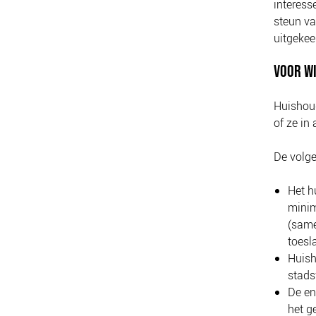
interess
steun va
uitgeke
VOOR WI
Huishoud
of ze in
De volg
Het h
minim
(same
toesl
Huish
stads
De en
het g