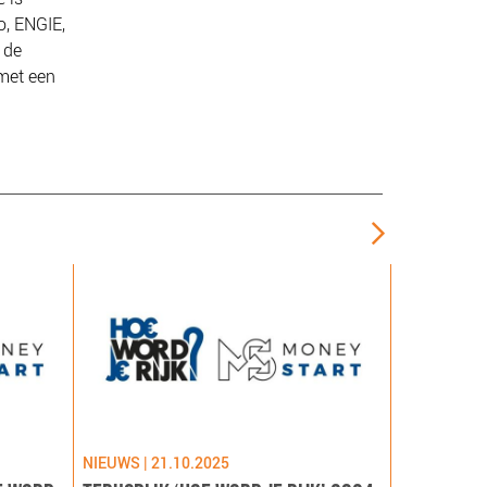
o, ENGIE,
 de
met een
NIEUWS | 21.10.2025
NIEUWS | 09