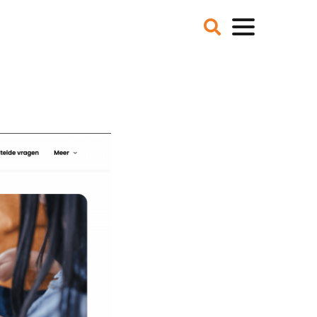
VER ONS
NIEUWS
BLOGS
IE EN MISSIE
T TEAM
ZE PARTNERS
CATURES
 DE MEDIA
ER NCFG