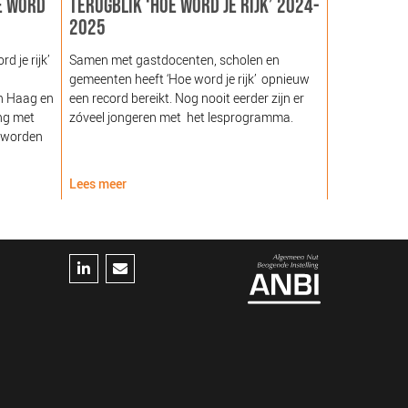
E WORD
TERUGBLIK ‘HOE WORD JE RIJK’ 2024-
LANCERING
2025
GEZOND NE
NOORDEIN
 je rijk’
Samen met gastdocenten, scholen en
gemeenten heeft ‘Hoe word je rijk’ opnieuw
Hare Majeste
n Haag en
een record bereikt. Nog nooit eerder zijn er
woensdag 12
ng met
zóveel jongeren met het lesprogramma.
Noordeinde g
 worden
van de Stich
Nederland (
Lees meer
Lees meer