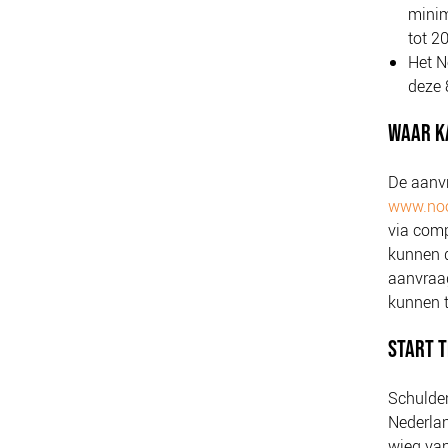
minim
tot 2
Het N
deze 
WAAR K
De aanv
www.noo
via comp
kunnen 
aanvraa
kunnen t
START T
Schulden
Nederla
wieg van