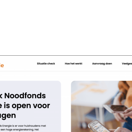
SCHULDHULPMETHODEN
O
HOE WORD JE RIJK?
VIS
JONGEREN PERSPECTIEF FONDS
HE
OVER ROOD
ON
PLINKR NAZORG
VA
SOCIALDEBT
IN
DOORBRAAKMETHODE
OV
COLLECTIEF SCHULDREGELEN
DE VOORZIENINGENWIJZER
NEDERLANDSE SCHULDHULPROUTE (NSR)