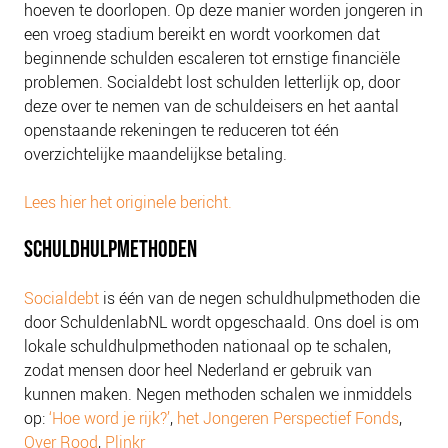
hoeven te doorlopen. Op deze manier worden jongeren in
NIEUWS
een vroeg stadium bereikt en wordt voorkomen dat
BLOGS
beginnende schulden escaleren tot ernstige financiële
problemen. Socialdebt lost schulden letterlijk op, door
deze over te nemen van de schuldeisers en het aantal
openstaande rekeningen te reduceren tot één
overzichtelijke maandelijkse betaling.
Lees hier het originele bericht.
SCHULDHULPMETHODEN
Socialdebt
is één van de negen schuldhulpmethoden die
door SchuldenlabNL wordt opgeschaald. Ons doel is om
lokale schuldhulpmethoden nationaal op te schalen,
zodat mensen door heel Nederland er gebruik van
kunnen maken. Negen methoden schalen we inmiddels
op:
‘Hoe word je rijk?’
,
het Jongeren Perspectief Fonds
,
Over Rood
,
Plinkr