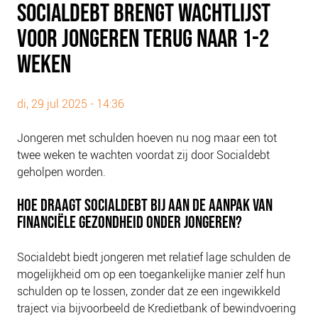
SOCIALDEBT BRENGT WACHTLIJST
PLINKR NAZORG
VOOR JONGEREN TERUG NAAR 1-2
SOCIALDEBT
DOORBRAAKMETHODE
WEKEN
COLLECTIEF SCHULDREGELEN
DE VOORZIENINGENWIJZER
di, 29 jul 2025 - 14:36
NEDERLANDSE SCHULDHULPROUTE (NSR)
Jongeren met schulden hoeven nu nog maar een tot
twee weken te wachten voordat zij door Socialdebt
OVER ONS
geholpen worden.
VISIE EN MISSIE
HOE DRAAGT SOCIALDEBT BIJ AAN DE AANPAK VAN
HET TEAM
FINANCIËLE GEZONDHEID ONDER JONGEREN?
ONZE PARTNERS
VACATURES
Socialdebt biedt jongeren met relatief lage schulden de
IN DE MEDIA
mogelijkheid om op een toegankelijke manier zelf hun
schulden op te lossen, zonder dat ze een ingewikkeld
OVER NCFG
traject via bijvoorbeeld de Kredietbank of bewindvoering