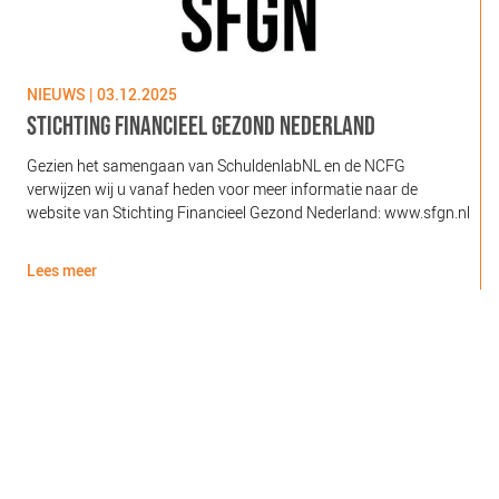
NIEUWS | 03.12.2025
N
STICHTING FINANCIEEL GEZOND NEDERLAND
Gezien het samengaan van SchuldenlabNL en de NCFG
O
verwijzen wij u vanaf heden voor meer informatie naar de
l
website van Stichting Financieel Gezond Nederland: www.sfgn.nl
(
d
Lees meer
L