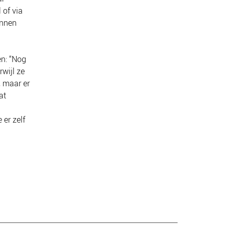
 of via
unnen
en: “Nog
wijl ze
, maar er
at
 er zelf