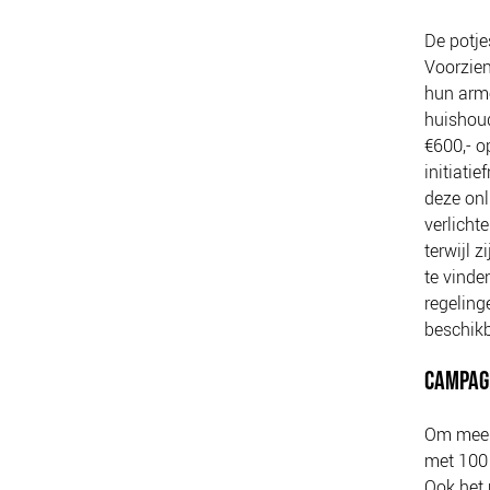
De potje
Voorzien
hun armo
huishoud
€600,- o
initiati
deze onl
verlicht
terwijl 
te vinde
regeling
beschikb
CAMPAG
Om meer 
met 100 
Ook het 