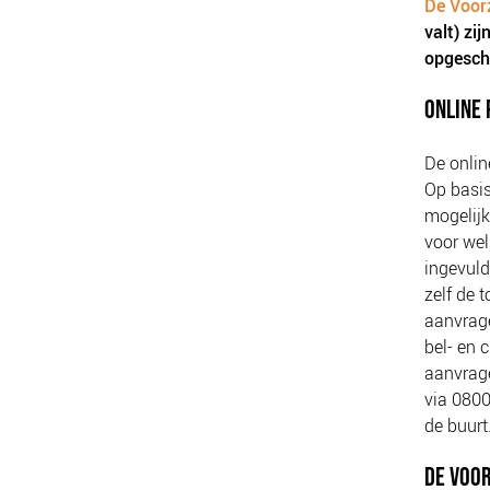
De Voor
valt) zi
opgesch
ONLINE 
De onlin
Op basis
mogelijk
voor wel
ingevuld
zelf de 
aanvrage
bel- en 
aanvrage
via 0800
de buurt.
DE VOO