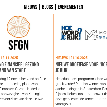
NIEUWS
|
BLOGS
|
EVENEMENTEN
 13.11.2025
NIEUWS | 21.10.2025
NG FINANCIEEL GEZOND
NIEUWE GROEIFASE VOOR ‘HO
AND VAN START
JE RIJK’
dag 12 november vond op Paleis
Het educatieve programma ‘Hoe word
e de lancering plaats van
groeit verder! Door het winnen van
 Financieel Gezond Nederland
aanbestedingen in Amsterdam, De
n aanwezigheid van Koningin
Rijssen-Holten kan de samenwerki
revoorzitter van deze nieuwe
deze gemeenten de komende jaren
voortgezet.