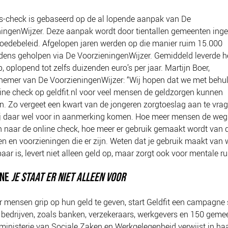
s-check is gebaseerd op de al lopende aanpak van De
ingenWijzer. Deze aanpak wordt door tientallen gemeenten inge
edebeleid. Afgelopen jaren werden op die manier ruim 15.000
ens geholpen via De VoorzieningenWijzer. Gemiddeld leverde h
p, oplopend tot zelfs duizenden euro’s per jaar. Martijn Boer,
efnemer van De VoorzieningenWijzer: “Wij hopen dat we met behu
ine check op geldfit.nl voor veel mensen de geldzorgen kunnen
en. Zo vergeet een kwart van de jongeren zorgtoeslag aan te vrag
zij daar wel voor in aanmerking komen. Hoe meer mensen de we
n naar de online check, hoe meer er gebruik gemaakt wordt van 
en en voorzieningen die er zijn. Weten dat je gebruik maakt van 
aar is, levert niet alleen geld op, maar zorgt ook voor mentale rus
NE
JE STAAT ER NIET ALLEEN VOOR
mensen grip op hun geld te geven, start Geldfit een campagn
bedrijven, zoals banken, verzekeraars, werkgevers en 150 geme
ministerie van Sociale Zaken en Werkgelegenheid verwijst in ha