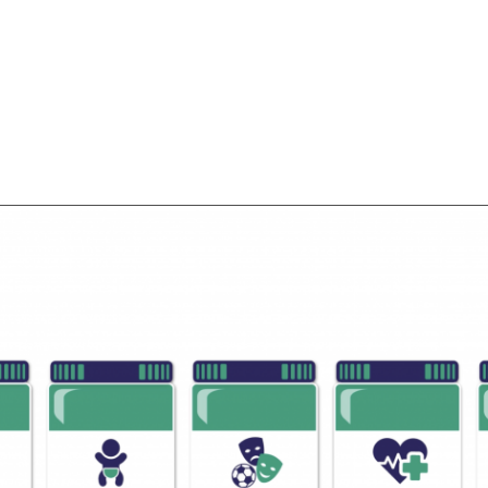
SCHULDHULPMETHODEN
O
HOE WORD JE RIJK?
VIS
JONGEREN PERSPECTIEF FONDS
HE
OVER ROOD
ON
PLINKR NAZORG
VA
SOCIALDEBT
IN
DOORBRAAKMETHODE
OV
COLLECTIEF SCHULDREGELEN
DE VOORZIENINGENWIJZER
NEDERLANDSE SCHULDHULPROUTE (NSR)