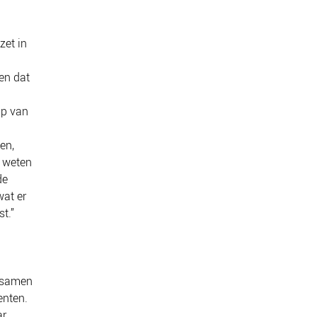
zet in
en dat
lp van
en,
g weten
de
wat er
t.”
e samen
enten.
ar