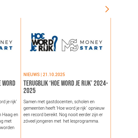
NIEUWS | 21.10.2025
NIEUWS | 09
E WORD
TERUGBLIK ‘HOE WORD JE RIJK’ 2024-
LANCERING
2025
GEZOND NE
NOORDEIN
 je rijk’
Samen met gastdocenten, scholen en
gemeenten heeft ‘Hoe word je rijk’ opnieuw
Hare Majeste
n Haag en
een record bereikt. Nog nooit eerder zijn er
woensdag 12
ng met
zóveel jongeren met het lesprogramma.
Noordeinde g
 worden
van de Stich
Nederland (