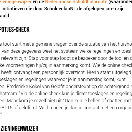
zieningenwijzer
en de
Nederlandse Schuldhulproute
(waaronder
jn initiatieven die door SchuldenlabNL de afgelopen jaren zijn
aald.
POTJES-CHECK
e tool start met algemene vragen over de situatie van het huish
 van deze gegevens weet het systeem welke regelingen en toes
 relevant zijn. Stap voor stap loopt de bezoeker door de tool en 
ke voorzieningen hij/zij in aanmerking komt. Wie de online chec
 heeft, ontvangt een persoonlijk overzicht. Hierin staat uitgelegd
toeslagen en regelingen waarvoor je in aanmerking komt, kunt
n. Frederieke Kokol van Geldfit ondersteunt op de achtergrond
chatteam: “Via de online check kun je direct toeslagen en regelin
n. Maar kom je er zelf niet uit? Dan kun je bellen of chatten met 
-8115 of geldfit.nl. Wij brengen je dan in contact met een organi
”
RZIENINGENWIJZER