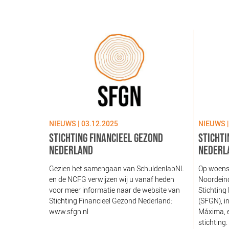
NIEUWS | 03.12.2025
NIEUWS |
STICHTING FINANCIEEL GEZOND
STICHTI
NEDERLAND
NEDERL
Gezien het samengaan van SchuldenlabNL
Op woens
en de NCFG verwijzen wij u vanaf heden
Noordeind
voor meer informatie naar de website van
Stichting
Stichting Financieel Gezond Nederland:
(SFGN), i
www.sfgn.nl
Máxima, e
stichting.