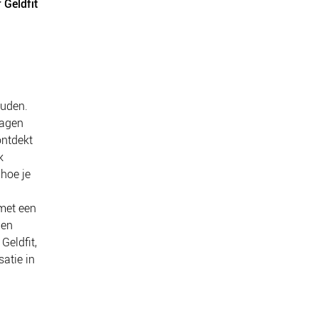
 Geldfit
ouden.
lagen
ontdekt
k
 hoe je
 met een
gen
Geldfit,
satie in