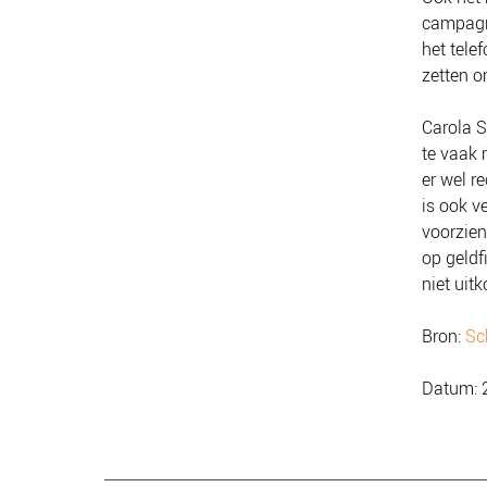
campag
het tel
zetten o
Carola S
te vaak 
er wel r
is ook v
voorzien
op geldf
niet uit
Bron:
Sc
Datum: 