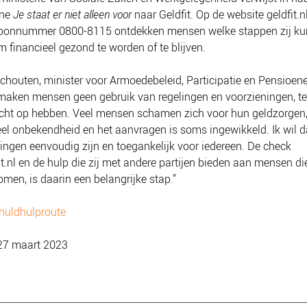
ne
Je staat er niet alleen voor
naar Geldfit. Op de website geldfit.nl
efoonnummer 0800-8115 ontdekken mensen welke stappen zij k
m financieel gezond te worden of te blijven.
chouten, minister voor Armoedebeleid, Participatie en Pensioen
maken mensen geen gebruik van regelingen en voorzieningen, ter
echt op hebben. Veel mensen schamen zich voor hun geldzorgen
eel onbekendheid en het aanvragen is soms ingewikkeld. Ik wil d
ingen eenvoudig zijn en toegankelijk voor iedereen. De check
it.nl en de hulp die zij met andere partijen bieden aan mensen die
komen, is daarin een belangrijke stap.”
huldhulproute
27 maart 2023