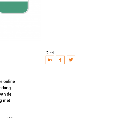
Deel
e online
erking
van de
ng met