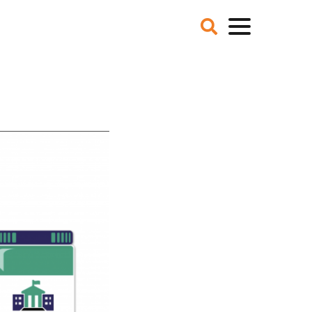
VER ONS
NIEUWS
BLOGS
IE EN MISSIE
T TEAM
ZE PARTNERS
CATURES
 DE MEDIA
ER NCFG