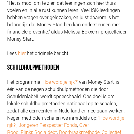
“Het is mooi om te zien dat leerlingen zich hier thuis
NIEUWS
voelen en in alle rust kunnen leren. Veel ISK-leerlingen
BLOGS
hebben vragen over geldzaken, en juist daarom is het
belangrijk dat Money Start hen kan ondersteunen met
financiële preventie,” aldus Melissa Bokxem, projectleider
Money Start.
Lees
hier
het originele bericht.
SCHULDHULPMETHODEN
Het programma
'Hoe word je rijk?'
van Money Start, is
één van de negen schuldhulpmethoden die door
SchuldenlabNL wordt opgeschaald. Ons doel is om
lokale schuldhulpmethoden nationaal op te schalen,
zodat alle gemeenten in Nederland er mee gaan werken.
Negen methoden schalen we inmiddels op:
‘Hoe word je
rijk?’
,
Jongeren Perspectief Fonds
,
Over
Rood
,
Plinkr
,
Socialdebt
,
Doorbraakmethode
,
Collectief