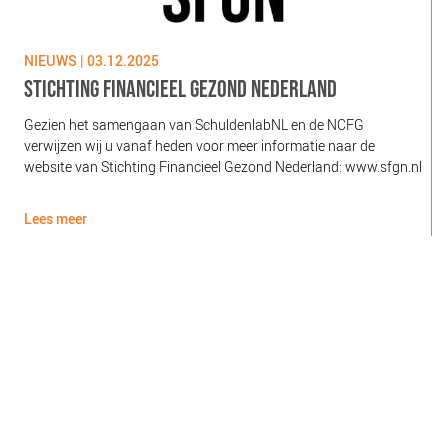
NIEUWS | 03.12.2025
N
STICHTING FINANCIEEL GEZOND NEDERLAND
Gezien het samengaan van SchuldenlabNL en de NCFG
O
verwijzen wij u vanaf heden voor meer informatie naar de
l
website van Stichting Financieel Gezond Nederland: www.sfgn.nl
(
d
Lees meer
L