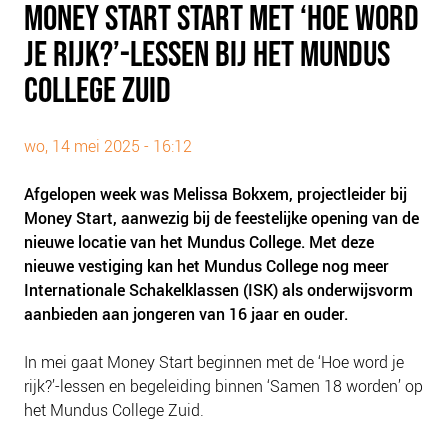
MONEY START START MET ‘HOE WORD
PLINKR NAZORG
JE RIJK?’-LESSEN BIJ HET MUNDUS
SOCIALDEBT
DOORBRAAKMETHODE
COLLEGE ZUID
COLLECTIEF SCHULDREGELEN
DE VOORZIENINGENWIJZER
wo, 14 mei 2025 - 16:12
NEDERLANDSE SCHULDHULPROUTE (NSR)
Afgelopen week was Melissa Bokxem, projectleider bij
Money Start, aanwezig bij de feestelijke opening van de
OVER ONS
nieuwe locatie van het Mundus College. Met deze
VISIE EN MISSIE
nieuwe vestiging kan het Mundus College nog meer
HET TEAM
Internationale Schakelklassen (ISK) als onderwijsvorm
aanbieden aan jongeren van 16 jaar en ouder.
ONZE PARTNERS
VACATURES
In mei gaat Money Start beginnen met de ‘Hoe word je
IN DE MEDIA
rijk?’-lessen en begeleiding binnen ‘Samen 18 worden’ op
het Mundus College Zuid.
OVER NCFG