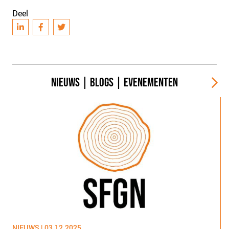
Deel
NIEUWS
|
BLOGS
|
EVENEMENTEN
NIEUWS | 03.12.2025
N