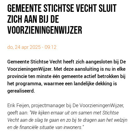
PLINKR NAZORG
GEMEENTE STICHTSE VECHT SLUIT
SOCIALDEBT
ZICH AAN BIJ DE
DOORBRAAKMETHODE
VOORZIENINGENWIJZER
COLLECTIEF SCHULDREGELEN
DE VOORZIENINGENWIJZER
do, 24 apr 2025 - 09:12
NEDERLANDSE SCHULDHULPROUTE (NSR)
Gemeente Stichtse Vecht heeft zich aangesloten bij De
OVER ONS
VoorzieningenWijzer. Met deze aansluiting is nu in elke
provincie ten minste één gemeente actief betrokken bij
VISIE EN MISSIE
het programma, waarmee een landelijke dekking is
HET TEAM
gerealiseerd.
ONZE PARTNERS
Erik Feijen, projectmanager bij De VoorzieningenWijzer,
VACATURES
geeft aan:
"We kijken ernaar uit om samen met Stichtse
IN DE MEDIA
Vecht aan de slag te gaan en zo bij te dragen aan het welzijn
OVER NCFG
en de financiële situatie van inwoners."