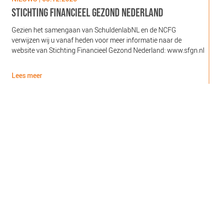
STICHTING FINANCIEEL GEZOND NEDERLAND
Gezien het samengaan van SchuldenlabNL en de NCFG
O
verwijzen wij u vanaf heden voor meer informatie naar de
l
website van Stichting Financieel Gezond Nederland: www.sfgn.nl
(
d
Lees meer
L