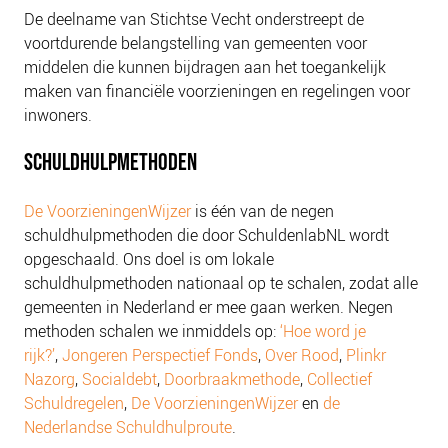
NIEUWS
De deelname van Stichtse Vecht onderstreept de
voortdurende belangstelling van gemeenten voor
BLOGS
middelen die kunnen bijdragen aan het toegankelijk
maken van financiële voorzieningen en regelingen voor
inwoners.
SCHULDHULPMETHODEN
De VoorzieningenWijzer
is één van de negen
schuldhulpmethoden die door SchuldenlabNL wordt
opgeschaald. Ons doel is om lokale
schuldhulpmethoden nationaal op te schalen, zodat alle
gemeenten in Nederland er mee gaan werken. Negen
methoden schalen we inmiddels op:
‘Hoe word je
rijk?’
,
Jongeren Perspectief Fonds
,
Over Rood
,
Plinkr
Nazorg
,
Socialdebt
,
Doorbraakmethode
,
Collectief
Schuldregelen
,
De VoorzieningenWijzer
en
de
Nederlandse Schuldhulproute
.