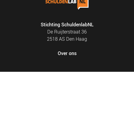
Stichting SchuldenlabNL
De Ruijterstraat 36
2518 AS Den Haag
Over ons
FOOTER
PRIVACY EN COOKIES
MENU
SITEMAP