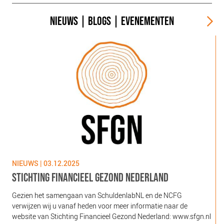
NIEUWS
|
BLOGS
|
EVENEMENTEN
NIEUWS | 03.12.2025
N
STICHTING FINANCIEEL GEZOND NEDERLAND
Gezien het samengaan van SchuldenlabNL en de NCFG
O
verwijzen wij u vanaf heden voor meer informatie naar de
l
website van Stichting Financieel Gezond Nederland: www.sfgn.nl
(