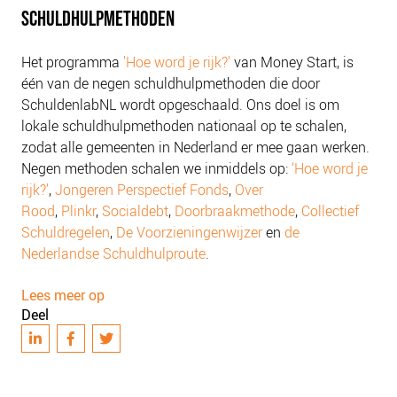
NIEUWS
SCHULDHULPMETHODEN
BLOGS
Het programma
'Hoe word je rijk?'
van Money Start, is
één van de negen schuldhulpmethoden die door
SchuldenlabNL wordt opgeschaald. Ons doel is om
lokale schuldhulpmethoden nationaal op te schalen,
zodat alle gemeenten in Nederland er mee gaan werken.
Negen methoden schalen we inmiddels op:
‘Hoe word je
rijk?’
,
Jongeren Perspectief Fonds
,
Over
Rood
,
Plinkr
,
Socialdebt
,
Doorbraakmethode
,
Collectief
Schuldregelen
,
De Voorzieningenwijzer
en
de
Nederlandse Schuldhulproute
.
Lees meer op
Deel