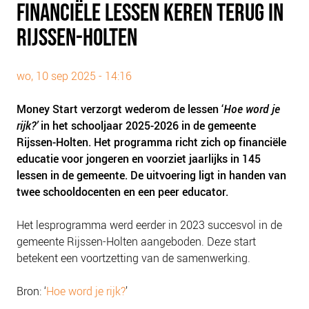
FINANCIËLE LESSEN KEREN TERUG IN
PLINKR NAZORG
RIJSSEN-HOLTEN
SOCIALDEBT
DOORBRAAKMETHODE
wo, 10 sep 2025 - 14:16
COLLECTIEF SCHULDREGELEN
DE VOORZIENINGENWIJZER
Money Start verzorgt wederom de lessen ‘
Hoe word je
NEDERLANDSE SCHULDHULPROUTE (NSR)
rijk?’
in het schooljaar 2025-2026 in de gemeente
Rijssen-Holten. Het programma richt zich op financiële
OVER ONS
educatie voor jongeren en voorziet jaarlijks in 145
lessen in de gemeente. De uitvoering ligt in handen van
VISIE EN MISSIE
twee schooldocenten en een peer educator.
HET TEAM
ONZE PARTNERS
Het lesprogramma werd eerder in 2023 succesvol in de
gemeente Rijssen-Holten aangeboden. Deze start
VACATURES
betekent een voortzetting van de samenwerking.
IN DE MEDIA
OVER NCFG
Bron: ‘
Hoe word je rijk?
’