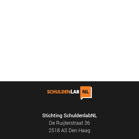
Stichting SchuldenlabNL
De Ruijterstraat 36
2518 AS Den Haag