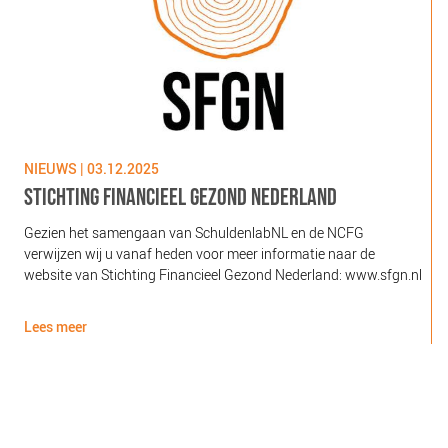
NIEUWS | 03.12.2025
N
STICHTING FINANCIEEL GEZOND NEDERLAND
Gezien het samengaan van SchuldenlabNL en de NCFG
O
verwijzen wij u vanaf heden voor meer informatie naar de
l
website van Stichting Financieel Gezond Nederland: www.sfgn.nl
(
d
Lees meer
L