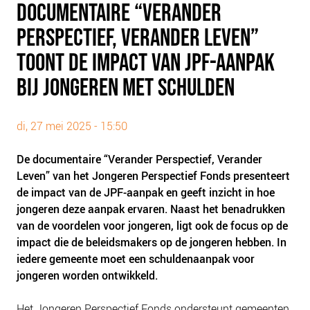
DOCUMENTAIRE “VERANDER
PLINKR NAZORG
PERSPECTIEF, VERANDER LEVEN”
SOCIALDEBT
DOORBRAAKMETHODE
TOONT DE IMPACT VAN JPF-AANPAK
COLLECTIEF SCHULDREGELEN
BIJ JONGEREN MET SCHULDEN
DE VOORZIENINGENWIJZER
NEDERLANDSE SCHULDHULPROUTE (NSR)
di, 27 mei 2025 - 15:50
OVER ONS
De documentaire “Verander Perspectief, Verander
Leven” van het Jongeren Perspectief Fonds presenteert
VISIE EN MISSIE
de impact van de JPF-aanpak en geeft inzicht in hoe
HET TEAM
jongeren deze aanpak ervaren. Naast het benadrukken
ONZE PARTNERS
van de voordelen voor jongeren, ligt ook de focus op de
impact die de beleidsmakers op de jongeren hebben. In
VACATURES
iedere gemeente moet een schuldenaanpak voor
IN DE MEDIA
jongeren worden ontwikkeld.
OVER NCFG
Het Jongeren Perspectief Fonds ondersteunt gemeenten