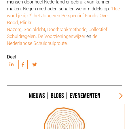
mensen door heel Nederland er gebruik van kunnen
maken. Negen methoden schalen we inmiddels op:
‘Hoe
word je rijk?’
,
het Jongeren Perspectief Fonds
,
Over
Rood
,
Plinkr
Nazorg
,
Socialdebt
,
Doorbraakmethode
,
Collectief
Schuldregelen
,
De Voorzieningenwijzer
en
de
Nederlandse Schuldhulproute
.
Deel
NIEUWS
|
BLOGS
|
EVENEMENTEN