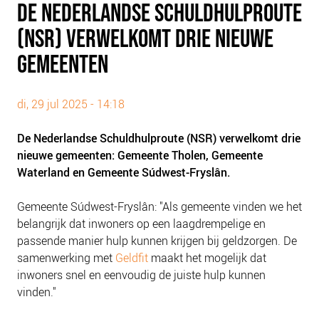
DE NEDERLANDSE SCHULDHULPROUTE
PLINKR NAZORG
(NSR) VERWELKOMT DRIE NIEUWE
SOCIALDEBT
DOORBRAAKMETHODE
GEMEENTEN
COLLECTIEF SCHULDREGELEN
DE VOORZIENINGENWIJZER
di, 29 jul 2025 - 14:18
NEDERLANDSE SCHULDHULPROUTE (NSR)
De Nederlandse Schuldhulproute (NSR) verwelkomt drie
nieuwe gemeenten:
Gemeente Tholen, Gemeente
OVER ONS
Waterland en Gemeente Súdwest-Fryslân.
VISIE EN MISSIE
HET TEAM
Gemeente Súdwest-Fryslân: "Als gemeente vinden we het
belangrijk dat inwoners op een laagdrempelige en
ONZE PARTNERS
passende manier hulp kunnen krijgen bij geldzorgen. De
VACATURES
samenwerking met
Geldfit
maakt het mogelijk dat
IN DE MEDIA
inwoners snel en eenvoudig de juiste hulp kunnen
vinden."
OVER NCFG