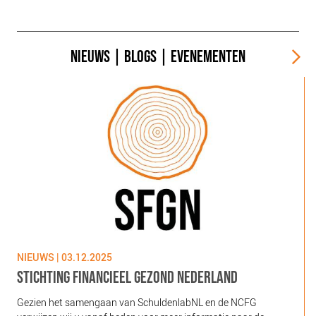
NIEUWS
|
BLOGS
|
EVENEMENTEN
NIEUWS | 03.12.2025
N
STICHTING FINANCIEEL GEZOND NEDERLAND
Gezien het samengaan van SchuldenlabNL en de NCFG
O