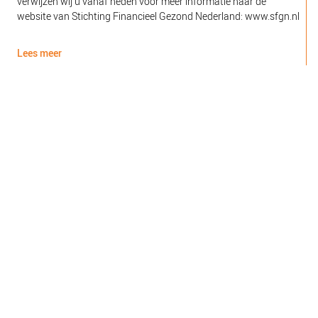
verwijzen wij u vanaf heden voor meer informatie naar de
l
website van Stichting Financieel Gezond Nederland: www.sfgn.nl
(
d
Lees meer
L