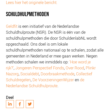
Lees hier het originele bericht.
NIEUWS
BLOGS
SCHULDHULPMETHODEN
Geldfit
is een initiatief van de Nederlandse
Schuldhulproute (NSR). De NSR is één van de
schuldhulpmethoden die door SchuldenlabNL wordt
opgeschaald. Ons doel is om lokale
schuldhulpmethoden nationaal op te schalen, zodat alle
gemeenten in Nederland er mee gaan werken. Negen
methoden schalen we inmiddels op:
‘Hoe word je
rijk?’
,
Jongeren Perspectief Fonds
,
Over Rood
,
Plinkr
Nazorg
,
Socialdebt
,
Doorbraakmethode
,
Collectief
Schuldregelen
,
De VoorzieningenWijzer
en
de
Nederlandse Schuldhulproute
.
Deel