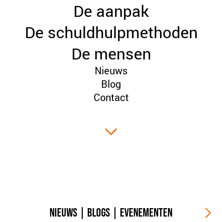
De aanpak
PLINKR NAZORG
SOCIALDEBT
De schuldhulpmethoden
DOORBRAAKMETHODE
De mensen
COLLECTIEF SCHULDREGELEN
Nieuws
DE VOORZIENINGENWIJZER
Blog
NEDERLANDSE SCHULDHULPROUTE (NSR)
Contact
OVER ONS
VISIE EN MISSIE
HET TEAM
ONZE PARTNERS
VACATURES
IN DE MEDIA
OVER NCFG
NIEUWS
|
BLOGS
|
EVENEMENTEN