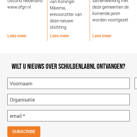
Gezond Nederland:
samenwerking met
van Koningin
www.sfgn.nl
deze gemeenten de
Máxima,
komende jaren
erevoorzitter van
worden voortgezet.
deze nieuwe
stichting.
Lees meer
Lees meer
Lees meer
L
WILT U NIEUWS OVER SCHULDENLABNL ONTVANGEN?
Voornaam
Organisatie
email
*