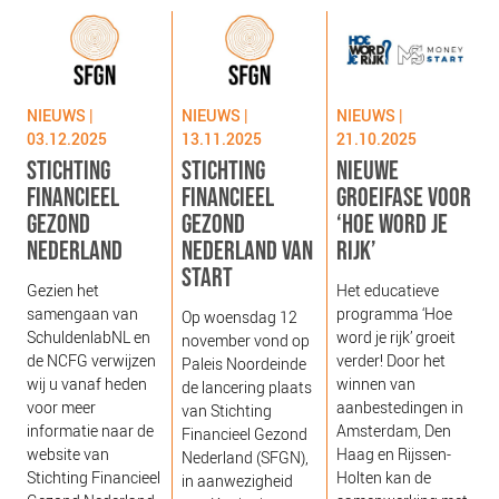
NIEUWS
BLOGS
NIEUWS |
NIEUWS |
NIEUWS |
03.12.2025
13.11.2025
21.10.2025
STICHTING
STICHTING
NIEUWE
FINANCIEEL
FINANCIEEL
GROEIFASE VOOR
GEZOND
GEZOND
‘HOE WORD JE
NEDERLAND
NEDERLAND VAN
RIJK’
START
g
Gezien het
Het educatieve
s
samengaan van
programma ‘Hoe
Op woensdag 12
g
SchuldenlabNL en
word je rijk’ groeit
november vond op
‘
de NCFG verwijzen
verder! Door het
Paleis Noordeinde
o
wij u vanaf heden
winnen van
de lancering plaats
b
voor meer
aanbestedingen in
van Stichting
e
informatie naar de
Amsterdam, Den
Financieel Gezond
j
website van
Haag en Rijssen-
Nederland (SFGN),
Stichting Financieel
Holten kan de
in aanwezigheid