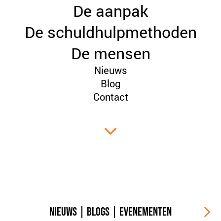
De aanpak
PLINKR NAZORG
SOCIALDEBT
De schuldhulpmethoden
DOORBRAAKMETHODE
De mensen
COLLECTIEF SCHULDREGELEN
Nieuws
DE VOORZIENINGENWIJZER
Blog
NEDERLANDSE SCHULDHULPROUTE (NSR)
Contact
OVER ONS
VISIE EN MISSIE
HET TEAM
ONZE PARTNERS
VACATURES
IN DE MEDIA
OVER NCFG
NIEUWS
|
BLOGS
|
EVENEMENTEN