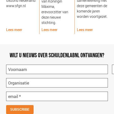
Gezond Nederland:
samenwerking met
van Koningin
www.sfgn.nl
deze gemeenten de
Máxima,
komende jaren
erevoorzitter van
worden voortgezet.
deze nieuwe
stichting.
Lees meer
Lees meer
Lees meer
L
WILT U NIEUWS OVER SCHULDENLABNL ONTVANGEN?
Voornaam
Organisatie
email
*