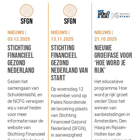
NIEUWS
BLOGS
NIEUWS |
NIEUWS |
NIEUWS |
03.12.2025
13.11.2025
21.10.2025
STICHTING
STICHTING
NIEUWE
FINANCIEEL
FINANCIEEL
GROEIFASE VOOR
GEZOND
GEZOND
‘HOE WORD JE
NEDERLAND
NEDERLAND VAN
RIJK’
START
g
Gezien het
Het educatieve
s
samengaan van
programma ‘Hoe
Op woensdag 12
g
SchuldenlabNL en
word je rijk’ groeit
november vond op
‘
de NCFG verwijzen
verder! Door het
Paleis Noordeinde
o
wij u vanaf heden
winnen van
de lancering plaats
b
voor meer
aanbestedingen in
van Stichting
e
informatie naar de
Amsterdam, Den
Financieel Gezond
j
website van
Haag en Rijssen-
Nederland (SFGN),
Stichting Financieel
Holten kan de
in aanwezigheid